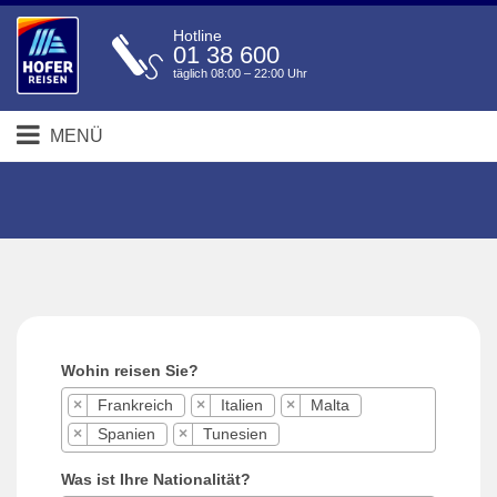
Hotline
01 38 600
täglich 08:00 – 22:00 Uhr
MENÜ
Wohin reisen Sie?
×
Frankreich
×
Italien
×
Malta
×
Spanien
×
Tunesien
Was ist Ihre Nationalität?