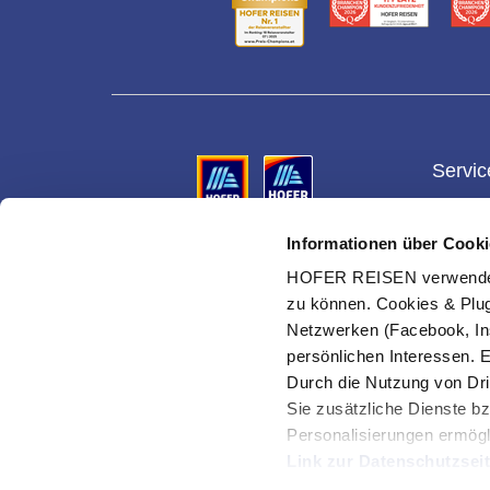
Servic
Gesch
Informationen über Cooki
Vermittler ist die HOFER REISEN GmbH & Co KG,
Gutsch
Reiseveranstalter für alle Reisen ist die Eurotours
HOFER REISEN verwendet C
Ges.m.b.H.
Ihre Vo
zu können. Cookies & Plug
Urlaub
Netzwerken (Facebook, In
Suche 
persönlichen Interessen. 
Durch die Nutzung von Dri
Cookie
verwal
Sie zusätzliche Dienste bz
Personalisierungen ermögl
Link zur Datenschutzsei
© HOFER REISEN GmbH & Co KG