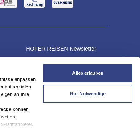
HOFER REISEN Newsletter
NEWSLETTER
Alles erlauben
KONTAKT & SERVICE
fnisse anpassen
gen
n auf sozialen
um
Nur Notwendige
eigen an Ihre
mungen
.
zwecke können
 weitere
-Drittanbieter.