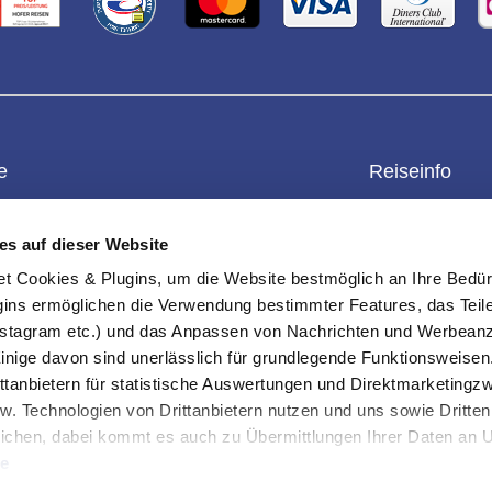
e
Reiseinfo
enkgutschein
Kontakt
Überblick
es auf dieser Website
einwert prüfen
Datenschutz
Reiseschutz
ookies & Plugins, um die Website bestmöglich an Ihre Bedür
rteile
Impressum
Reisebedingun
ins ermöglichen die Verwendung bestimmter Features, das Teile
s-Checkliste
Erklärung Barrierefreiheit
Außenministeri
stagram etc.) und das Anpassen von Nachrichten und Werbeanz
und Sortierung
Info & FAQ
Einreisebestim
Einige davon sind unerlässlich für grundlegende Funktionsweisen
ttanbietern für statistische Auswertungen und Direktmarketing
-Einstellungen
Über uns
ten
w. Technologien von Drittanbietern nutzen und uns sowie Dritten
ichen, dabei kommt es auch zu Übermittlungen Ihrer Daten an US
te