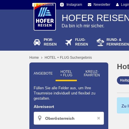
Facebook
Newsletter
Logi
Instagram
HOFER REISE
Da bin ich mir sicher.
PKW-
FLUG-
RUND- &
Passw
REISEN
REISEN
FERNREISEN
Home
HOTEL + FLUG Suchergebnis
Hot
HOTEL
KREUZ­
ANGEBOTE
+ FLUG
FAHRTEN
Halb
Füllen Sie alle Felder aus, um Ihre
Traumreise individuell und flexibel zu
gestalten.
Zu 
Abreiseort