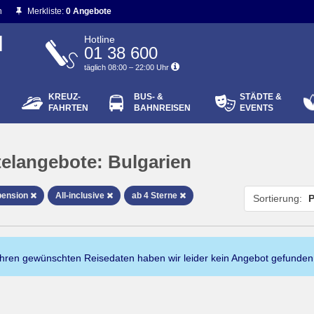
n
Merkliste:
0 Angebote
N
Hotline
01 38 600
täglich 08:00 – 22:00 Uhr
KREUZ-
BUS- &
STÄDTE &
ort vergessen?
FAHRTEN
BAHNREISEN
EVENTS
Login
elangebote:
Bulgarien
pension
All-inclusive
ab 4 Sterne
Sortierung:
P
Ihren gewünschten Reisedaten haben wir leider kein Angebot gefunden