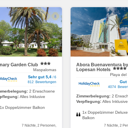
nary Garden Club
Abora Buenaventura b
Lopesan Hotels
Maspalomas
Playa del 
Sehr gut 5,4
/ 6
Gut
812 Bewertungen
4074 Bewer
mmerbelegung:
2 Erwachsene
Zimmerbelegung:
2 Erwac
rpflegung:
Alles Inklusive
Verpflegung:
Alles Inklusive
1x Doppelzimmer Balkon
1x Doppelzimmer Deluxe
Balkon
7 Nächte, 2 Personen,
7 Nächte, 2 Pe