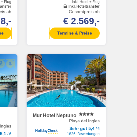
l + Flug
Inkl. Hotel + Flug
ransfer
Inkl. Hoteltransfer
eis ab
Gesamtpreis ab
8,-
€ 2.569,-
se
Termine & Preise
l
Mur Hotel Neptuno
Playa del Ingles
Ingles
Sehr gut 5,4
/ 6
 5,1
/ 6
1826 Bewertungen