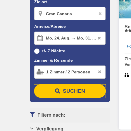
Zielort
Anreise/Abreise
Se
Mo,
24. Aug. →
Mo,
31. Aug.
+/- 7 Nächte
Zi
Zimmer & Reisende
Ve
1
Zimmer
/
2
Personen
SUCHEN
Filtern nach:
Verpflegung