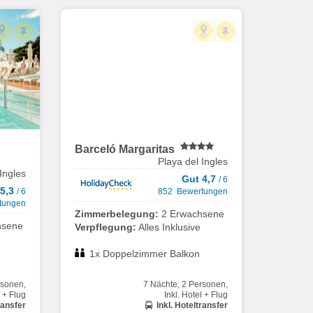
Barceló Margaritas
Playa del Ingles
Ingles
Gut 4,7
/ 6
 5,3
/ 6
852 Bewertungen
tungen
Zimmerbelegung:
2 Erwachsene
hsene
Verpflegung:
Alles Inklusive
1x Doppelzimmer Balkon
rsonen,
7 Nächte, 2 Personen,
l + Flug
Inkl. Hotel + Flug
ransfer
Inkl. Hoteltransfer