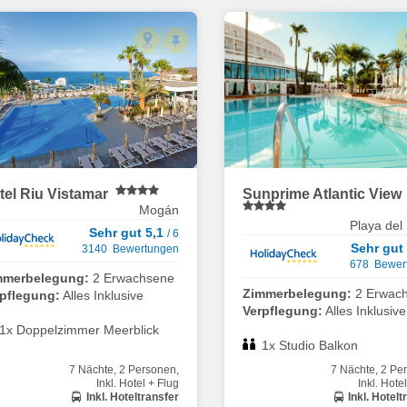
tel Riu Vistamar
Sunprime Atlantic View
Mogán
Playa del 
Sehr gut 5,1
/ 6
Sehr gut
3140 Bewertungen
678 Bewer
mmerbelegung:
2 Erwachsene
Zimmerbelegung:
2 Erwac
rpflegung:
Alles Inklusive
Verpflegung:
Alles Inklusive
1x Doppelzimmer Meerblick
1x Studio Balkon
7 Nächte, 2 Personen,
7 Nächte, 2 Pe
Inkl. Hotel + Flug
Inkl. Hote
Inkl. Hoteltransfer
Inkl. Hotelt