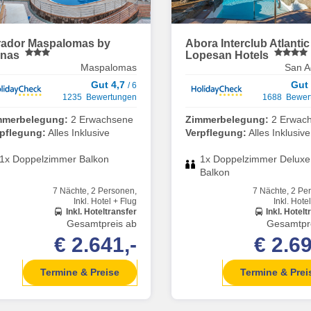
rador Maspalomas by
Abora Interclub Atlantic
unas
Lopesan Hotels
Maspalomas
San A
Gut 4,7
Gut
/ 6
1235 Bewertungen
1688 Bewer
mmerbelegung:
2 Erwachsene
Zimmerbelegung:
2 Erwac
rpflegung:
Alles Inklusive
Verpflegung:
Alles Inklusive
1x Doppelzimmer Balkon
1x Doppelzimmer Deluxe
Balkon
7 Nächte, 2 Personen,
7 Nächte, 2 Pe
Inkl. Hotel + Flug
Inkl. Hote
Inkl. Hoteltransfer
Inkl. Hotelt
Gesamtpreis ab
Gesamtpr
€ 2.641,-
€ 2.69
Termine & Preise
Termine & Prei