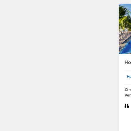
Ho
Zi
Ve