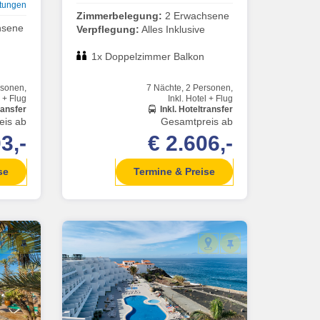
tungen
Zimmerbelegung:
2 Erwachsene
hsene
Verpflegung:
Alles Inklusive
1x Doppelzimmer Balkon
rsonen,
7 Nächte, 2 Personen,
l + Flug
Inkl. Hotel + Flug
ransfer
Inkl. Hoteltransfer
eis ab
Gesamtpreis ab
3,-
€ 2.606,-
se
Termine & Preise