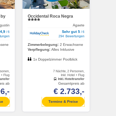
 by
Occidental Roca Negra
gustin
Agaete
 4,9
Sehr gut 5
/ 6
/ 6
tungen
294 Bewertungen
hsene
Zimmerbelegung:
2 Erwachsene
Verpflegung:
Alles Inklusive
1x Doppelzimmer Poolblick
rsonen,
7 Nächte, 2 Personen,
l + Flug
Inkl. Hotel + Flug
ransfer
Inkl. Hoteltransfer
eis ab
Gesamtpreis ab
6,-
€ 2.733,-
se
Termine & Preise