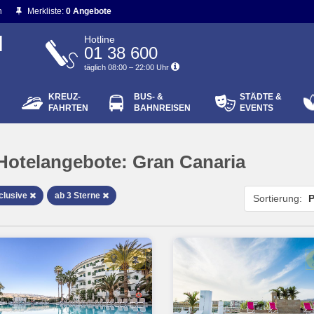
n
Merkliste:
0 Angebote
N
Hotline
01 38 600
täglich 08:00 – 22:00 Uhr
KREUZ-
BUS- &
STÄDTE &
ort vergessen?
FAHRTEN
BAHNREISEN
EVENTS
Login
Hotelangebote:
Gran Canaria
nclusive
ab 3 Sterne
Sortierung:
P