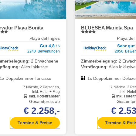
rvatur Playa Bonita
BLUESEA Marieta Spa
Playa del Ingles
Playa del 
Gut 4,8
Sehr gut
/ 6
2240 Bewertungen
2056 Bewer
mmerbelegung:
2 Erwachsene
Zimmerbelegung:
2 Erwac
rpflegung:
Alles Inklusive
Verpflegung:
Alles Inklusive
1x Doppelzimmer Terrasse
1x Doppelzimmer Deluxe
7 Nächte, 2 Personen,
7 Nächte, 2 Pe
Inkl. Hotel + Flug
Inkl. Hote
Inkl. Hoteltransfer
Inkl. Hotelt
Gesamtpreis ab
Gesamtpr
€ 2.258,-
€ 2.53
Termine & Preise
Termine & Prei