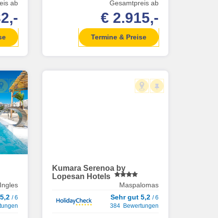
eis ab
Gesamtpreis ab
2,-
€ 2.915,-
se
Termine & Preise
Kumara Serenoa by
Lopesan Hotels
Ingles
Maspalomas
 5,2
Sehr gut 5,2
/ 6
/ 6
tungen
384 Bewertungen