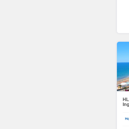
HL
In