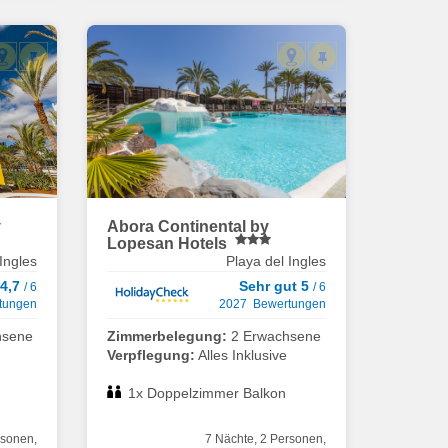
y
Abora Continental by
Lopesan Hotels
Ingles
Playa del Ingles
 4,7
Sehr gut 5
/ 6
/ 6
tungen
2027 Bewertungen
hsene
Zimmerbelegung:
2 Erwachsene
Verpflegung:
Alles Inklusive
1x Doppelzimmer Balkon
rsonen,
7 Nächte, 2 Personen,