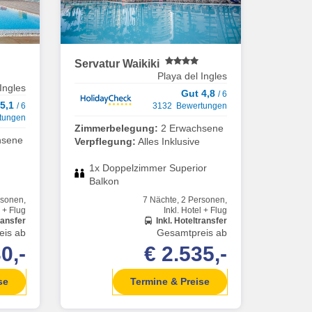
Servatur Waikiki
Playa del Ingles
Ingles
Gut 4,8
/ 6
 5,1
/ 6
3132 Bewertungen
tungen
Zimmerbelegung:
2 Erwachsene
hsene
Verpflegung:
Alles Inklusive
1x Doppelzimmer Superior
Balkon
rsonen,
7 Nächte, 2 Personen,
l + Flug
Inkl. Hotel + Flug
ransfer
Inkl. Hoteltransfer
eis ab
Gesamtpreis ab
0,-
€ 2.535,-
se
Termine & Preise