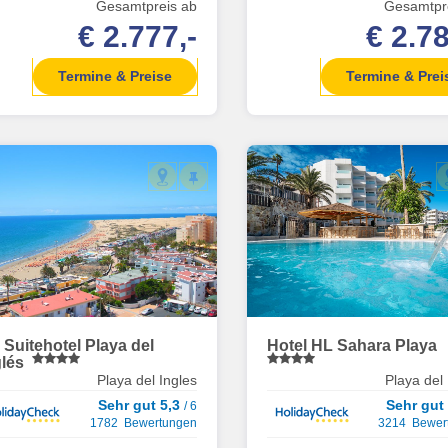
Gesamtpreis ab
Gesamtpr
€ 2.777,-
€ 2.78
Termine & Preise
Termine & Prei
 Suitehotel Playa del
Hotel HL Sahara Playa
glés
Playa del Ingles
Playa del 
Sehr gut 5,3
Sehr gut
/ 6
1782 Bewertungen
3214 Bewer