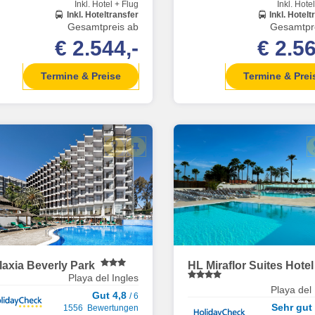
Inkl. Hotel + Flug
Inkl. Hote
Inkl. Hoteltransfer
Inkl. Hotelt
Gesamtpreis ab
Gesamtpr
€ 2.544,-
€ 2.56
Termine & Preise
Termine & Prei
laxia Beverly Park
HL Miraflor Suites Hote
Playa del Ingles
Playa del 
Gut 4,8
/ 6
Sehr gut
1556 Bewertungen