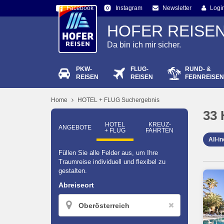
Facebook
Newsletter
Logi
Instagram
HOFER REISE
Da bin ich mir sicher.
PKW-
FLUG-
RUND- &
Passw
REISEN
REISEN
FERNREISEN
Home
HOTEL + FLUG Suchergebnis
33
HOTEL
KREUZ­
ANGEBOTE
+ FLUG
FAHRTEN
All-i
Füllen Sie alle Felder aus, um Ihre
Traumreise individuell und flexibel zu
gestalten.
Abreiseort