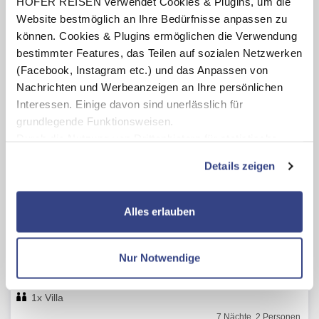
HOFER REISEN verwendet Cookies & Plugins, um die
Website bestmöglich an Ihre Bedürfnisse anpassen zu
können. Cookies & Plugins ermöglichen die Verwendung
bestimmter Features, das Teilen auf sozialen Netzwerken
(Facebook, Instagram etc.) und das Anpassen von
Nachrichten und Werbeanzeigen an Ihre persönlichen
Interessen. Einige davon sind unerlässlich für
grundlegende Funktionsweisen.
Durch die Nutzung von Drittanbietern für statistische
Auswertungen und Direktmarketingzwecke können Sie
Westgate Flamingo Bay Resort
Details zeigen
zusätzliche Dienste bzw. Technologien von Drittanbietern
Las Vegas (10 km)
nutzen und uns sowie Dritten weitere Personalisierungen
Sehr gut 5,5
/ 6
ermöglichen, dabei kommt es auch zu Übermittlungen
8 Bewertungen
Alles erlauben
Ihrer Daten an US-Drittanbieter.
Link zur
Zimmerbelegung:
Datenschutzseite
2 Erwachsene
Verpflegung:
Nur Notwendige
Ohne Verpflegung
Mit Klick auf "Alles erlauben" stimmen Sie der
Verwendung der Cookies & Plugins auf unseren
1x Villa
Webseiten zu.
7 Nächte, 2 Personen,