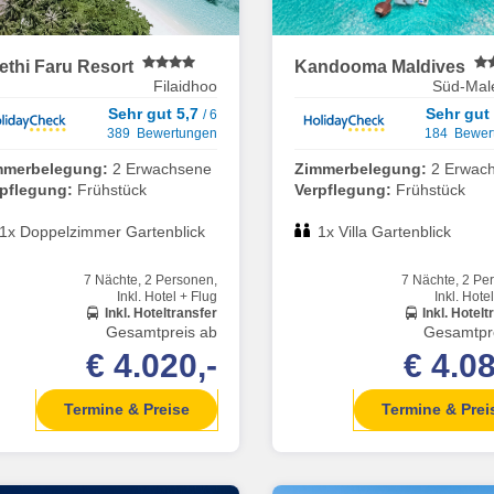
ethi Faru Resort
Kandooma Maldives
Filaidhoo
Süd-Malé
Sehr gut 5,7
Sehr gut
/ 6
389 Bewertungen
184 Bewer
mmerbelegung:
2 Erwachsene
Zimmerbelegung:
2 Erwac
rpflegung:
Frühstück
Verpflegung:
Frühstück
1x Doppelzimmer Gartenblick
1x Villa Gartenblick
7 Nächte, 2 Personen,
7 Nächte, 2 Pe
Inkl. Hotel + Flug
Inkl. Hote
Inkl. Hoteltransfer
Inkl. Hotelt
Gesamtpreis ab
Gesamtpr
€ 4.020,-
€ 4.08
Termine & Preise
Termine & Prei