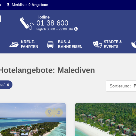
n
Merkliste:
0 Angebote
N
Hotline
01 38 600
täglich 08:00 – 22:00 Uhr
KREUZ-
BUS- &
STÄDTE &
ort vergessen?
FAHRTEN
BAHNREISEN
EVENTS
Login
Hotelangebote:
Malediven
Gut"
Sortierung:
P