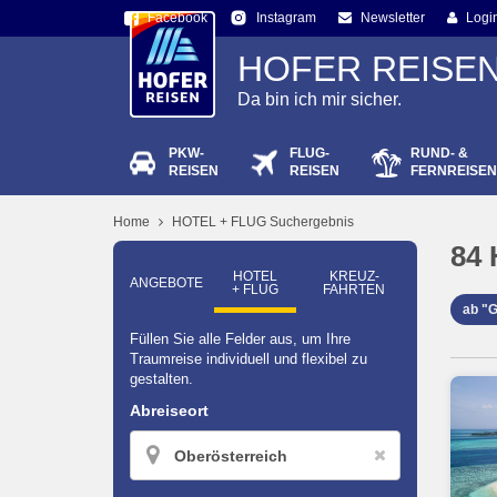
Facebook
Newsletter
Logi
Instagram
HOFER REISE
Da bin ich mir sicher.
PKW-
FLUG-
RUND- &
Passw
REISEN
REISEN
FERNREISEN
Home
HOTEL + FLUG Suchergebnis
84
HOTEL
KREUZ­
ANGEBOTE
+ FLUG
FAHRTEN
ab "
Füllen Sie alle Felder aus, um Ihre
Traumreise individuell und flexibel zu
gestalten.
Abreiseort