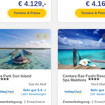
€ 4.129,-
€ 4.16
Termine & Preise
Termine & Prei
lla Park Sun Island
Centara Ras Fushi Reso
Spa Maldives
Süd Ari Atoll
Nord Male
Sehr gut 5,4
Sehr gut
/ 6
1483 Bewertungen
220 Bewer
mmerbelegung:
2 Erwachsene
Zimmerbelegung:
2 Erwac