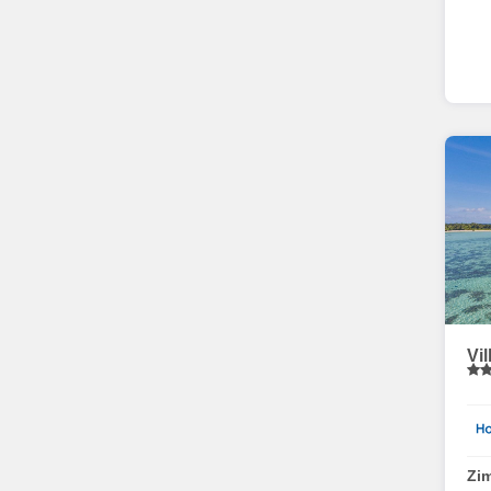
Vi
Zi