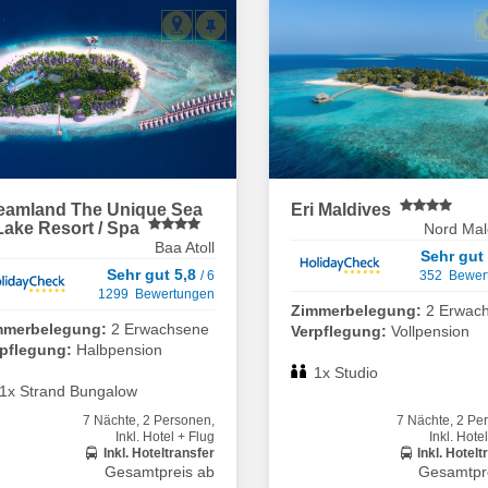
eamland The Unique Sea
Eri Maldives
Lake Resort / Spa
Nord Male
Baa Atoll
Sehr gut
Sehr gut 5,8
/ 6
352 Bewer
1299 Bewertungen
Zimmerbelegung:
2 Erwac
mmerbelegung:
2 Erwachsene
Verpflegung:
Vollpension
rpflegung:
Halbpension
1x Studio
1x Strand Bungalow
7 Nächte, 2 Personen,
7 Nächte, 2 Pe
Inkl. Hotel + Flug
Inkl. Hote
Inkl. Hoteltransfer
Inkl. Hotelt
Gesamtpreis ab
Gesamtpr