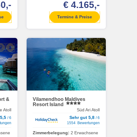
0,-
€ 4.165,-
se
Termine & Preise
rt &
Vilamendhoo Maldives
Resort Island
 Atoll
Süd Ari Atoll
 5,5
Sehr gut 5,8
/ 6
/ 6
tungen
1554 Bewertungen
hsene
Zimmerbelegung:
2 Erwachsene