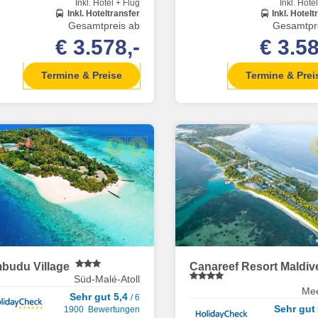
Inkl. Hotel + Flug
Inkl. Hote
Inkl. Hoteltransfer
Inkl. Hotelt
Gesamtpreis ab
Gesamtpr
€ 3.578,-
€ 3.58
Termine & Preise
Termine & Prei
budu Village
Canareef Resort Maldi
Süd-Malé-Atoll
Me
Sehr gut 5,4
/ 6
Sehr gut
1900 Bewertungen