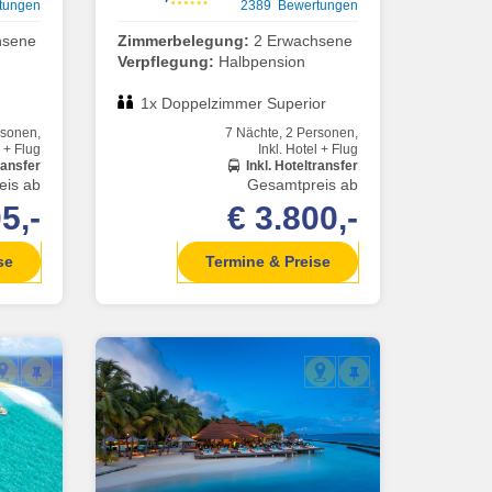
tungen
2389 Bewertungen
hsene
Zimmerbelegung:
2 Erwachsene
Verpflegung:
Halbpension
1x Doppelzimmer Superior
rsonen,
7 Nächte, 2 Personen,
l + Flug
Inkl. Hotel + Flug
ransfer
Inkl. Hoteltransfer
eis ab
Gesamtpreis ab
5,-
€ 3.800,-
se
Termine & Preise