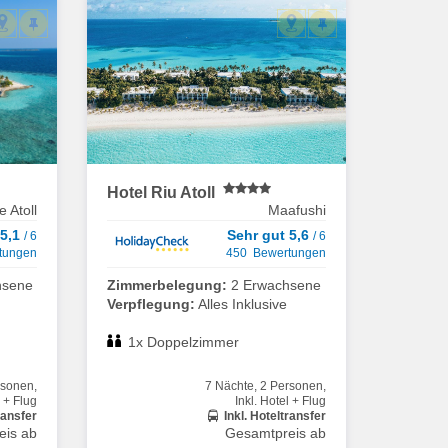
Hotel Riu Atoll
 Atoll
Maafushi
 5,1
Sehr gut 5,6
/ 6
/ 6
tungen
450 Bewertungen
hsene
Zimmerbelegung:
2 Erwachsene
Verpflegung:
Alles Inklusive
1x Doppelzimmer
rsonen,
7 Nächte, 2 Personen,
l + Flug
Inkl. Hotel + Flug
ransfer
Inkl. Hoteltransfer
eis ab
Gesamtpreis ab