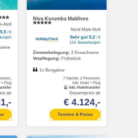
Niva Kurumba Maldives
-Atoll
Nord Male Atoll
 5,5
/ 6
Sehr gut 5,2
tungen
/ 6
154 Bewertungen
hsene
Zimmerbelegung:
2 Erwachsene
Verpflegung:
Frühstück
1x Bungalow
rsonen,
7 Nächte, 2 Personen,
l + Flug
Inkl. Hotel + Flug
ransfer
Inkl. Hoteltransfer
eis ab
Gesamtpreis ab
1,-
€ 4.124,-
se
Termine & Preise