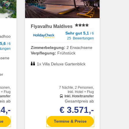
Fiyavalhu Maldives
Sehr gut 5,1
/ 6
adhoo
25 Bewertungen
 5,6
/ 6
Zimmerbelegung:
2 Erwachsene
tungen
Verpflegung:
Frühstück
hsene
1x Villa Deluxe Gartenblick
er
rsonen,
7 Nächte, 2 Personen,
l + Flug
Inkl. Hotel + Flug
ransfer
Inkl. Hoteltransfer
eis ab
Gesamtpreis ab
4,-
€ 3.571,-
se
Termine & Preise