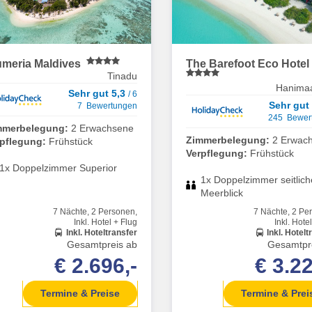
umeria Maldives
The Barefoot Eco Hotel
Tinadu
Hanima
Sehr gut 5,3
/ 6
Sehr gut
7 Bewertungen
245 Bewer
mmerbelegung:
2 Erwachsene
Zimmerbelegung:
2 Erwac
rpflegung:
Frühstück
Verpflegung:
Frühstück
1x Doppelzimmer Superior
1x Doppelzimmer seitlich
Meerblick
7 Nächte, 2 Personen,
7 Nächte, 2 Pe
Inkl. Hotel + Flug
Inkl. Hote
Inkl. Hoteltransfer
Inkl. Hotelt
Gesamtpreis ab
Gesamtpr
€ 2.696,-
€ 3.22
Termine & Preise
Termine & Prei