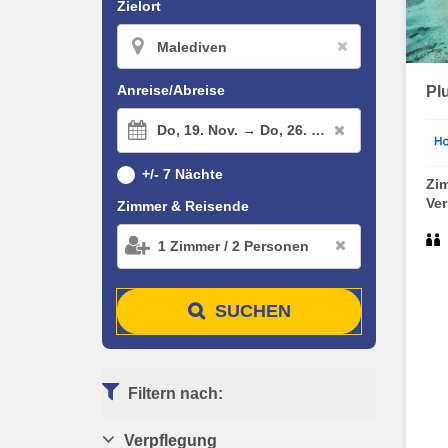
Zielort
Anreise/Abreise
Pl
Do,
19. Nov. →
Do,
26. Nov.
+/- 7 Nächte
Zi
Ve
Zimmer & Reisende
1
Zimmer
/
2
Personen
SUCHEN
Filtern nach:
Verpflegung