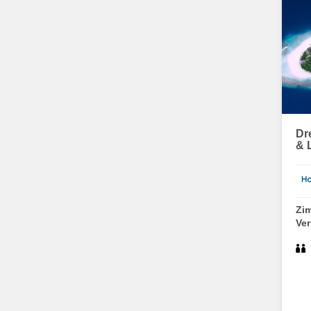
Dr
& 
Zi
Ve