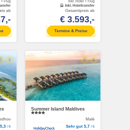
l + Flug
Inkl. Hotel + Flug
ransfer
Inkl. Hoteltransfer
eis ab
Gesamtpreis ab
7,-
€ 3.593,-
se
Termine & Preise
ves
Summer Island Maldives
edhoo
Malé
 5,3
Sehr gut 5,7
/ 6
/ 6