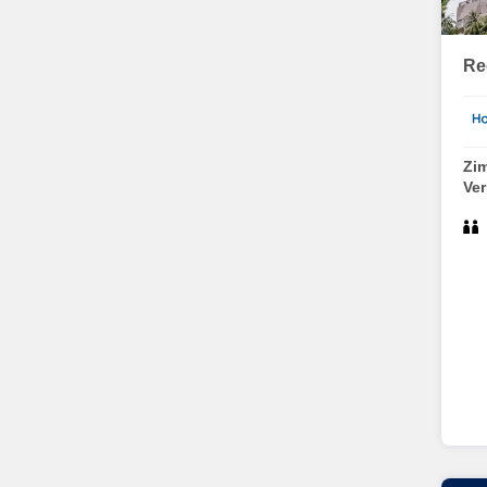
Re
Zi
Ve