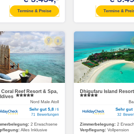
Termine & Preise
Termine & Prei
j Coral Reef Resort & Spa,
Dhigufaru Island Resor
ldives
Nord Male Atoll
Ba
Sehr gut 5,8
Sehr gut
/ 6
71 Bewertungen
32 Bewer
mmerbelegung:
2 Erwachsene
Zimmerbelegung:
2 Erwac
rpflegung:
Alles Inklusive
Verpflegung:
Vollpension