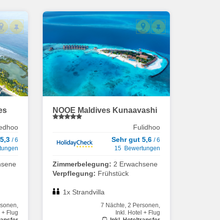
ves
NOOE Maldives Kunaavashi
edhoo
Fulidhoo
 5,3
Sehr gut 5,6
/ 6
/ 6
tungen
15 Bewertungen
hsene
Zimmerbelegung:
2 Erwachsene
Verpflegung:
Frühstück
1x Strandvilla
rsonen,
7 Nächte, 2 Personen,
l + Flug
Inkl. Hotel + Flug
ransfer
Inkl. Hoteltransfer