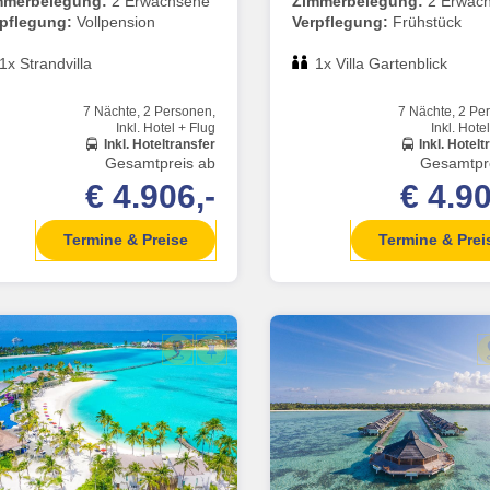
mmerbelegung:
2 Erwachsene
Zimmerbelegung:
2 Erwac
rpflegung:
Vollpension
Verpflegung:
Frühstück
1x Strandvilla
1x Villa Gartenblick
7 Nächte, 2 Personen,
7 Nächte, 2 Pe
Inkl. Hotel + Flug
Inkl. Hote
Inkl. Hoteltransfer
Inkl. Hotelt
Gesamtpreis ab
Gesamtpr
€ 4.906,-
€ 4.90
Termine & Preise
Termine & Prei