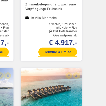
hsene
Zimmerbelegung:
2 Erwachsene
Verpflegung:
Frühstück
1x Villa Meerseite
rsonen,
7 Nächte, 2 Personen,
l + Flug
Inkl. Hotel + Flug
ransfer
Inkl. Hoteltransfer
eis ab
Gesamtpreis ab
7,-
€ 4.917,-
se
Termine & Preise