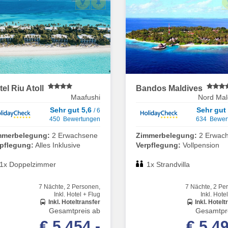
tel Riu Atoll
Bandos Maldives
Maafushi
Nord Male
Sehr gut 5,6
Sehr gut
/ 6
450 Bewertungen
634 Bewer
mmerbelegung:
2 Erwachsene
Zimmerbelegung:
2 Erwac
rpflegung:
Alles Inklusive
Verpflegung:
Vollpension
1x Doppelzimmer
1x Strandvilla
7 Nächte, 2 Personen,
7 Nächte, 2 Pe
Inkl. Hotel + Flug
Inkl. Hote
Inkl. Hoteltransfer
Inkl. Hotelt
Gesamtpreis ab
Gesamtpr
€ 5.454,-
€ 5.49