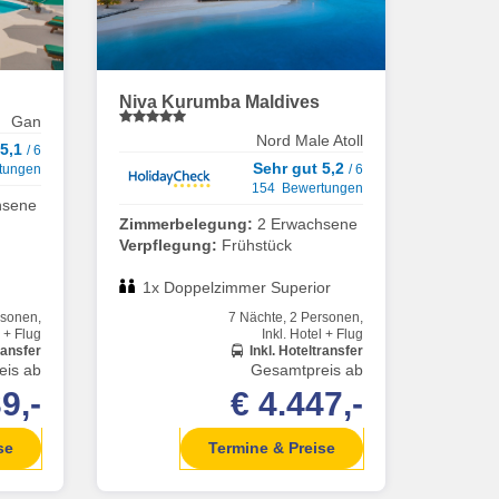
Niva Kurumba Maldives
Gan
Nord Male Atoll
 5,1
/ 6
Sehr gut 5,2
tungen
/ 6
154 Bewertungen
hsene
Zimmerbelegung:
2 Erwachsene
Verpflegung:
Frühstück
1x Doppelzimmer Superior
rsonen,
7 Nächte, 2 Personen,
l + Flug
Inkl. Hotel + Flug
ransfer
Inkl. Hoteltransfer
eis ab
Gesamtpreis ab
9,-
€ 4.447,-
se
Termine & Preise