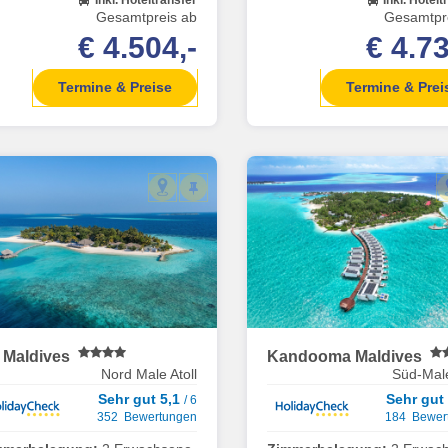
Gesamtpreis ab
Gesamtpr
€ 4.504,-
€ 4.73
Termine & Preise
Termine & Prei
i Maldives
Kandooma Maldives
Nord Male Atoll
Süd-Malé
Sehr gut 5,1
Sehr gut
/ 6
352 Bewertungen
184 Bewer