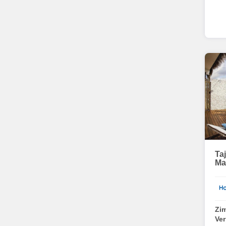
Ta
Ma
Zi
Ve