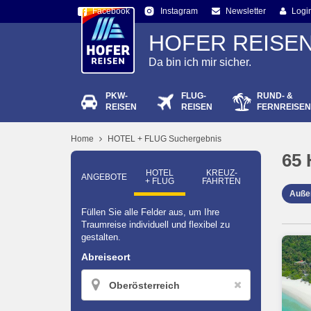
Facebook
Newsletter
Logi
Instagram
HOFER REISE
Da bin ich mir sicher.
PKW-
FLUG-
RUND- &
Passw
REISEN
REISEN
FERNREISEN
Home
HOTEL + FLUG Suchergebnis
65
HOTEL
KREUZ­
ANGEBOTE
+ FLUG
FAHRTEN
Auße
Füllen Sie alle Felder aus, um Ihre
Traumreise individuell und flexibel zu
gestalten.
Abreiseort