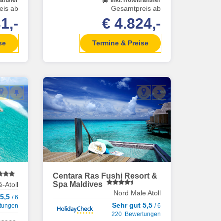
eis ab
Gesamtpreis ab
1,-
€ 4.824,-
se
Termine & Preise
Centara Ras Fushi Resort &
Spa Maldives
-Atoll
Nord Male Atoll
 5,5
/ 6
Sehr gut 5,5
tungen
/ 6
220 Bewertungen