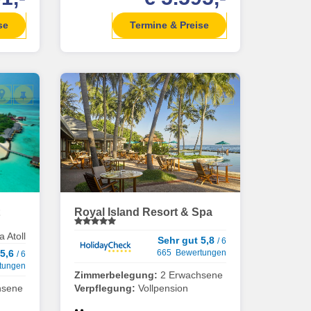
se
Termine & Preise
t
Royal Island Resort & Spa
a Atoll
Sehr gut 5,8
/ 6
 5,6
665 Bewertungen
/ 6
tungen
Zimmerbelegung:
2 Erwachsene
hsene
Verpflegung:
Vollpension