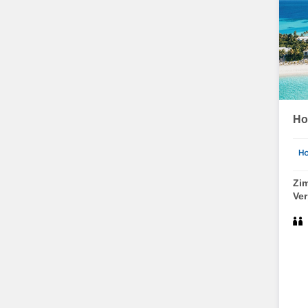
Ho
Zi
Ve