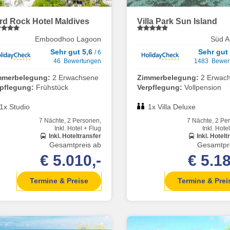
rd Rock Hotel Maldives
Villa Park Sun Island
Emboodhoo Lagoon
Süd Ar
Sehr gut 5,6
Sehr gut
/ 6
46 Bewertungen
1483 Bewer
mmerbelegung:
2 Erwachsene
Zimmerbelegung:
2 Erwac
rpflegung:
Frühstück
Verpflegung:
Vollpension
1x Studio
1x Villa Deluxe
7 Nächte, 2 Personen,
7 Nächte, 2 Pe
Inkl. Hotel + Flug
Inkl. Hote
Inkl. Hoteltransfer
Inkl. Hotelt
Gesamtpreis ab
Gesamtpr
€ 5.010,-
€ 5.18
Termine & Preise
Termine & Prei