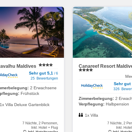
yavalhu Maldives
Canareef Resort Maldi
Sehr gut 5,1
/ 6
Me
25 Bewertungen
Sehr gut
mmerbelegung:
2 Erwachsene
326 Bewer
rpflegung:
Frühstück
Zimmerbelegung:
2 Erwac
Verpflegung:
Halbpension
1x Villa Deluxe Gartenblick
1x Villa
7 Nächte, 2 Personen,
7 Nächte, 2 Pe
Inkl. Hotel + Flug
Inkl. Hote
Inkl. Hoteltransfer
Inkl. Hotelt