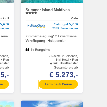
Summer Island Maldives
i Atoll
Malé
 5,4
Sehr gut 5,7
/ 6
/ 6
tungen
2389 Bewertungen
hsene
Zimmerbelegung:
2 Erwachsene
Verpflegung:
Halbpension
1x Bungalow
rsonen,
7 Nächte, 2 Personen,
l + Flug
Inkl. Hotel + Flug
ransfer
Inkl. Hoteltransfer
eis ab
Gesamtpreis ab
5,-
€ 5.273,-
se
Termine & Preise