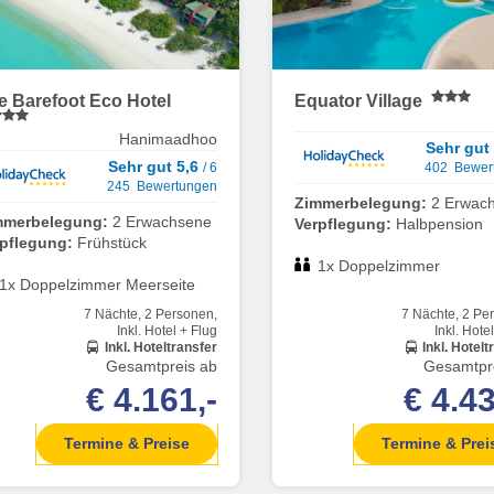
e Barefoot Eco Hotel
Equator Village
Hanimaadhoo
Sehr gut
Sehr gut 5,6
/ 6
402 Bewer
245 Bewertungen
Zimmerbelegung:
2 Erwac
mmerbelegung:
2 Erwachsene
Verpflegung:
Halbpension
rpflegung:
Frühstück
1x Doppelzimmer
1x Doppelzimmer Meerseite
7 Nächte, 2 Personen,
7 Nächte, 2 Pe
Inkl. Hotel + Flug
Inkl. Hote
Inkl. Hoteltransfer
Inkl. Hotelt
Gesamtpreis ab
Gesamtpr
€ 4.161,-
€ 4.43
Termine & Preise
Termine & Prei