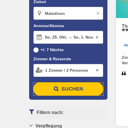
Zielort
Anreise/Abreise
Th
So,
25. Okt. →
So,
1. Nov.
+/- 7 Nächte
Zi
Zimmer & Reisende
Ve
1
Zimmer
/
2
Personen
SUCHEN
Filtern nach:
Verpflegung