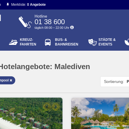
n
Merkliste:
0 Angebote
N
Hotline
01 38 600
täglich 08:00 – 22:00 Uhr
KREUZ-
BUS- &
STÄDTE &
ort vergessen?
FAHRTEN
BAHNREISEN
EVENTS
Login
Hotelangebote:
Malediven
npool
Sortierung:
P