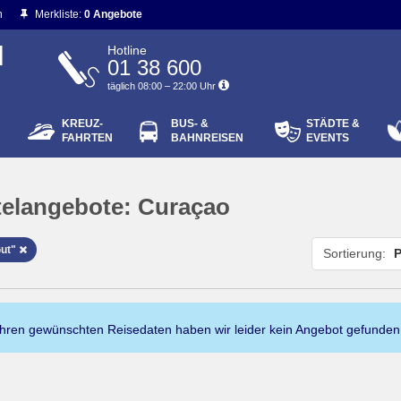
n
Merkliste:
0 Angebote
N
Hotline
01 38 600
täglich 08:00 – 22:00 Uhr
KREUZ-
BUS- &
STÄDTE &
ort vergessen?
FAHRTEN
BAHNREISEN
EVENTS
Login
elangebote:
Curaçao
Gut"
Sortierung:
P
Ihren gewünschten Reisedaten haben wir leider kein Angebot gefunden