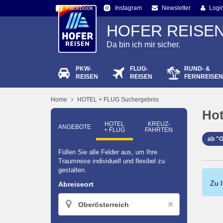
Facebook
Newsletter
Logi
Instagram
HOFER REISE
Da bin ich mir sicher.
PKW-
FLUG-
RUND- &
Passw
REISEN
REISEN
FERNREISEN
Home
HOTEL + FLUG Suchergebnis
Hot
HOTEL
KREUZ­
ANGEBOTE
+ FLUG
FAHRTEN
ab "
Füllen Sie alle Felder aus, um Ihre
Traumreise individuell und flexibel zu
gestalten.
Zu 
Abreiseort