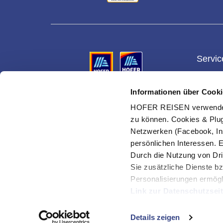
Servic
Gesch
Informationen über Cooki
Vermittler ist die HOFER REISEN GmbH & Co KG,
Gutsch
Reiseveranstalter für alle Reisen ist die Eurotours
HOFER REISEN verwendet C
Ges.m.b.H.
Ihre Vo
zu können. Cookies & Plug
Urlaub
Netzwerken (Facebook, In
Suche 
persönlichen Interessen. 
Durch die Nutzung von Dri
Cookie
verwal
Sie zusätzliche Dienste bz
Personalisierungen ermögl
Link zur Datenschutzsei
© HOFER REISEN GmbH & Co KG
Mit Klick auf "Alles erla
Details zeigen