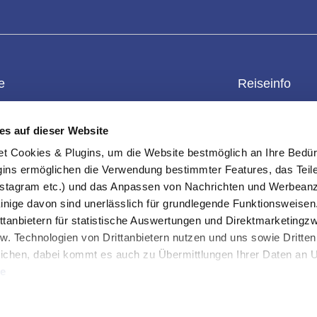
e
Reiseinfo
enkgutschein
Kontakt
Überblick
es auf dieser Website
einwert prüfen
Datenschutz
Reiseschutz
ookies & Plugins, um die Website bestmöglich an Ihre Bedür
rteile
Impressum
Reisebedingun
ins ermöglichen die Verwendung bestimmter Features, das Teile
s-Checkliste
Erklärung Barrierefreiheit
Außenministeri
stagram etc.) und das Anpassen von Nachrichten und Werbeanz
und Sortierung
Info & FAQ
Einreisebestim
Einige davon sind unerlässlich für grundlegende Funktionsweisen
ttanbietern für statistische Auswertungen und Direktmarketing
-Einstellungen
Über uns
ten
w. Technologien von Drittanbietern nutzen und uns sowie Dritten
ichen, dabei kommt es auch zu Übermittlungen Ihrer Daten an US
te
uben" stimmen Sie der Verwendung der Cookies & Plugins auf uns