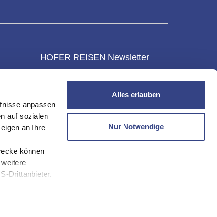
HOFER REISEN Newsletter
NEWSLETTER
Alles erlauben
KONTAKT & SERVICE
fnisse anpassen
gen
n auf sozialen
um
Nur Notwendige
eigen an Ihre
mungen
.
zwecke können
 weitere
-Drittanbieter.
eren Webseiten