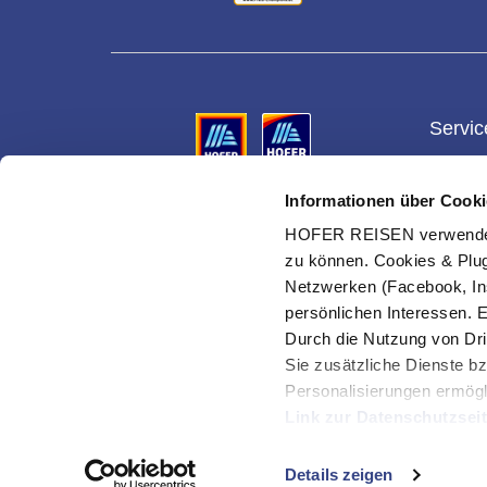
Servic
Gesch
Informationen über Cooki
Vermittler ist die HOFER REISEN GmbH & Co KG,
Gutsch
Reiseveranstalter für alle Reisen ist die Eurotours
HOFER REISEN verwendet C
Ges.m.b.H.
Ihre Vo
zu können. Cookies & Plug
Urlaub
Netzwerken (Facebook, In
Suche 
persönlichen Interessen. 
Durch die Nutzung von Dri
Cookie
verwal
Sie zusätzliche Dienste bz
Personalisierungen ermögl
Link zur Datenschutzsei
© HOFER REISEN GmbH & Co KG
Mit Klick auf "Alles erla
Details zeigen