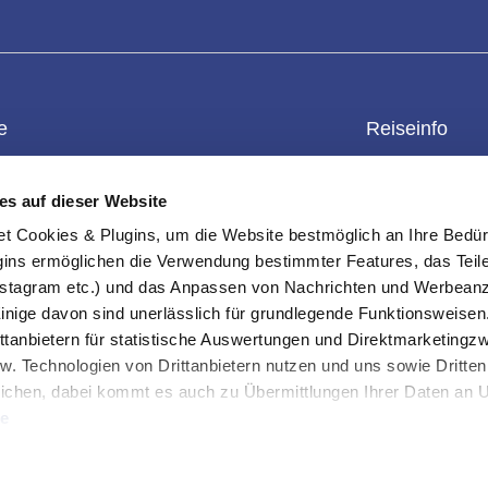
e
Reiseinfo
enkgutschein
Kontakt
Überblick
es auf dieser Website
einwert prüfen
Datenschutz
Reiseschutz
ookies & Plugins, um die Website bestmöglich an Ihre Bedür
rteile
Impressum
Reisebedingun
ins ermöglichen die Verwendung bestimmter Features, das Teile
s-Checkliste
Erklärung Barrierefreiheit
Außenministeri
stagram etc.) und das Anpassen von Nachrichten und Werbeanz
und Sortierung
Info & FAQ
Einreisebestim
Einige davon sind unerlässlich für grundlegende Funktionsweisen
ttanbietern für statistische Auswertungen und Direktmarketing
-Einstellungen
Über uns
ten
w. Technologien von Drittanbietern nutzen und uns sowie Dritten
ichen, dabei kommt es auch zu Übermittlungen Ihrer Daten an US
te
uben" stimmen Sie der Verwendung der Cookies & Plugins auf uns