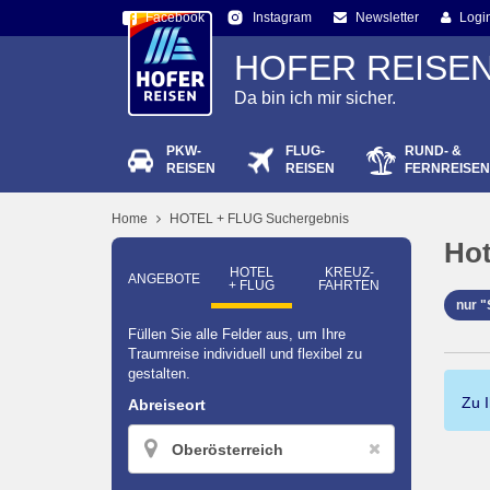
Facebook
Newsletter
Logi
Instagram
HOFER REISE
Da bin ich mir sicher.
PKW-
FLUG-
RUND- &
Passw
REISEN
REISEN
FERNREISEN
Home
HOTEL + FLUG Suchergebnis
Hot
HOTEL
KREUZ­
ANGEBOTE
+ FLUG
FAHRTEN
nur "
Füllen Sie alle Felder aus, um Ihre
Traumreise individuell und flexibel zu
gestalten.
Zu 
Abreiseort