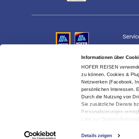
Servic
Gesch
Informationen über Cooki
Vermittler ist die HOFER REISEN GmbH & Co KG,
Gutsch
Reiseveranstalter für alle Reisen ist die Eurotours
HOFER REISEN verwendet C
Ges.m.b.H.
Ihre Vo
zu können. Cookies & Plug
Urlaub
Netzwerken (Facebook, In
Suche 
persönlichen Interessen. 
Durch die Nutzung von Dri
Cookie
verwal
Sie zusätzliche Dienste bz
Personalisierungen ermögl
Link zur Datenschutzsei
© HOFER REISEN GmbH & Co KG
Mit Klick auf "Alles erla
Details zeigen