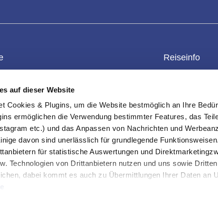
e
Reiseinfo
enkgutschein
Kontakt
Überblick
es auf dieser Website
einwert prüfen
Datenschutz
Reiseschutz
ookies & Plugins, um die Website bestmöglich an Ihre Bedür
rteile
Impressum
Reisebedingun
ins ermöglichen die Verwendung bestimmter Features, das Teile
s-Checkliste
Erklärung Barrierefreiheit
Außenministeri
stagram etc.) und das Anpassen von Nachrichten und Werbeanz
und Sortierung
Info & FAQ
Einreisebestim
Einige davon sind unerlässlich für grundlegende Funktionsweisen
ttanbietern für statistische Auswertungen und Direktmarketing
-Einstellungen
Über uns
ten
w. Technologien von Drittanbietern nutzen und uns sowie Dritten
ichen, dabei kommt es auch zu Übermittlungen Ihrer Daten an US
te
uben" stimmen Sie der Verwendung der Cookies & Plugins auf uns