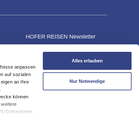
HOFER REISEN Newsletter
NEWSLETTER
Alles erlauben
KONTAKT & SERVICE
fnisse anpassen
gen
n auf sozialen
um
Nur Notwendige
eigen an Ihre
mungen
.
zwecke können
 weitere
-Drittanbieter.
eren Webseiten