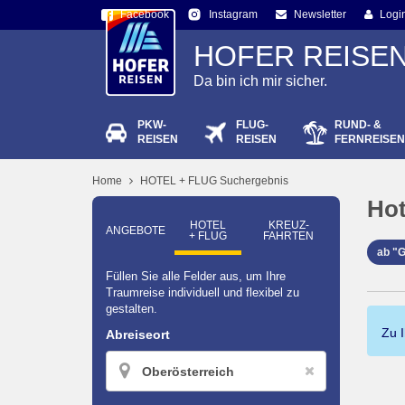
Facebook
Newsletter
Logi
Instagram
HOFER REISE
Da bin ich mir sicher.
PKW-
FLUG-
RUND- &
Passw
REISEN
REISEN
FERNREISEN
Home
HOTEL + FLUG Suchergebnis
Hot
HOTEL
KREUZ­
ANGEBOTE
+ FLUG
FAHRTEN
ab "
Füllen Sie alle Felder aus, um Ihre
Traumreise individuell und flexibel zu
gestalten.
Zu 
Abreiseort