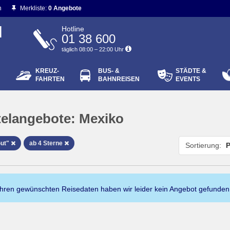
n
Merkliste:
0 Angebote
N
Hotline
01 38 600
täglich 08:00 – 22:00 Uhr
KREUZ-
BUS- &
STÄDTE &
ort vergessen?
FAHRTEN
BAHNREISEN
EVENTS
Login
elangebote:
Mexiko
Gut"
ab 4 Sterne
Sortierung:
P
Ihren gewünschten Reisedaten haben wir leider kein Angebot gefunden