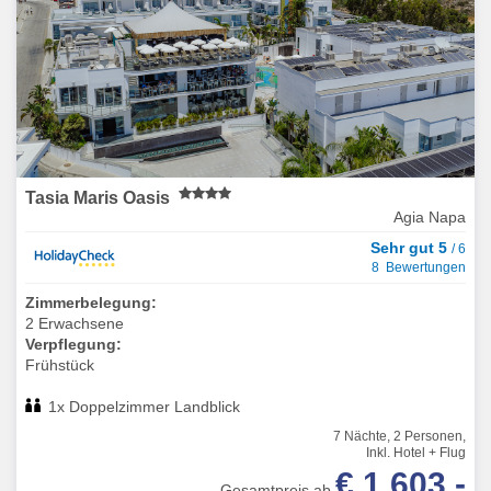
Tasia Maris Oasis
Agia Napa
Sehr gut 5
/ 6
8 Bewertungen
Zimmerbelegung:
2 Erwachsene
Verpflegung:
Frühstück
1x Doppelzimmer Landblick
7 Nächte, 2 Personen,
Inkl. Hotel + Flug
€ 1.603,-
Gesamtpreis ab