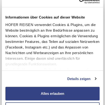
Informationen über Cookies auf dieser Website
HOFER REISEN verwendet Cookies & Plugins, um die
Website bestmöglich an Ihre Bedürfnisse anpassen zu
können. Cookies & Plugins ermöglichen die Verwendung
bestimmter Features, das Teilen auf sozialen Netzwerken
(Facebook, Instagram etc.) und das Anpassen von
Nachrichten und Werbeanzeigen an Ihre persönlichen
Interessen. Einige davon sind unerlässlich für
Okeanos Beach Boutique Hotel
grundlegende Funktionsweisen.
Agia Napa
Durch die Nutzung von Drittanbietern für statistische
Sehr gut 5,1
/ 6
Auswertungen und Direktmarketingzwecke können Sie
68 Bewertungen
Details zeigen
zusätzliche Dienste bzw. Technologien von Drittanbietern
Zimmerbelegung:
nutzen und uns sowie Dritten weitere Personalisierungen
2 Erwachsene
ermöglichen, dabei kommt es auch zu Übermittlungen
Verpflegung:
Alles erlauben
Ihrer Daten an US-Drittanbieter.
Link zur
Frühstück
Datenschutzseite