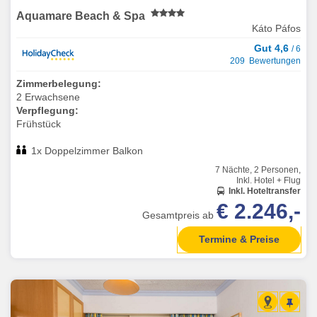
Aquamare Beach & Spa
Káto Páfos
Gut 4,6
/ 6
209 Bewertungen
Zimmerbelegung:
2 Erwachsene
Verpflegung:
Frühstück
1x Doppelzimmer Balkon
7 Nächte, 2 Personen,
Inkl. Hotel + Flug
Inkl. Hoteltransfer
€ 2.246,-
Gesamtpreis ab
Termine & Preise