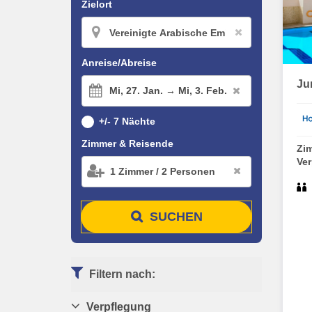
Zielort
Anreise/Abreise
Ju
Mi,
27. Jan. →
Mi,
3. Feb.
+/- 7 Nächte
Zimmer & Reisende
Zi
Ve
1
Zimmer
/
2
Personen
SUCHEN
Filtern nach:
Verpflegung