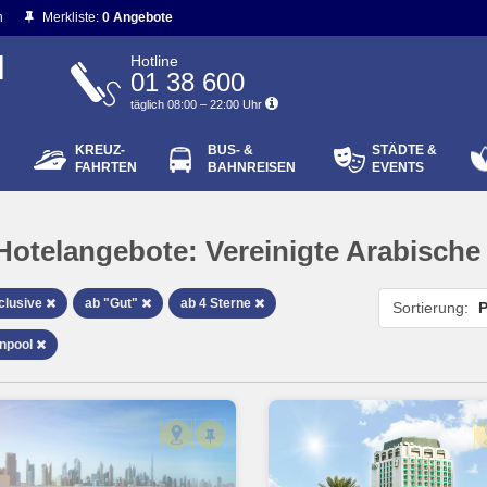
n
Merkliste:
0 Angebote
N
Hotline
01 38 600
täglich 08:00 – 22:00 Uhr
KREUZ-
BUS- &
STÄDTE &
ort vergessen?
FAHRTEN
BAHNREISEN
EVENTS
Login
Hotelangebote:
Vereinigte Arabische
nclusive
ab "Gut"
ab 4 Sterne
Sortierung:
P
npool