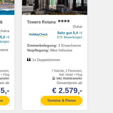
 &
Towers Rotana
Dubai
chaira
Sehr gut 5,4
/ 6
 5,3
/ 6
575 Bewertungen
tungen
Zimmerbelegung:
2 Erwachsene
hsene
Verpflegung:
Alles Inklusive
1x Doppelzimmer
rsonen,
7 Nächte, 2 Personen,
l + Flug
Inkl. Hotel + Flug
ransfer
Inkl. Hoteltransfer
eis ab
Gesamtpreis ab
5,-
€ 2.579,-
se
Termine & Preise