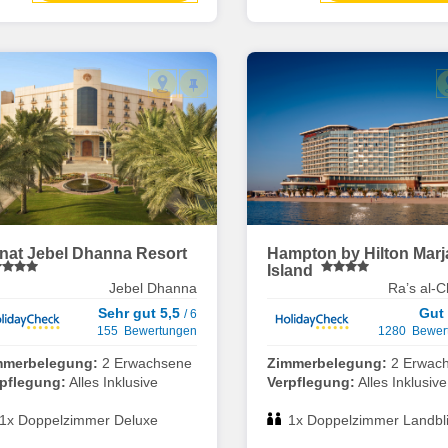
nat Jebel Dhanna Resort
Hampton by Hilton Marj
Island
Jebel Dhanna
Ra’s al-
Sehr gut 5,5
Gut
/ 6
155 Bewertungen
1280 Bewer
mmerbelegung:
2 Erwachsene
Zimmerbelegung:
2 Erwac
rpflegung:
Alles Inklusive
Verpflegung:
Alles Inklusive
1x Doppelzimmer Deluxe
1x Doppelzimmer Landbl