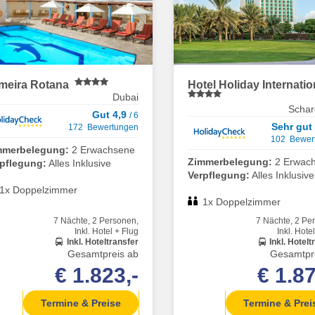
meira Rotana
Hotel Holiday Internati
Dubai
Schar
Gut 4,9
/ 6
Sehr gut
172 Bewertungen
102 Bewer
mmerbelegung:
2 Erwachsene
Zimmerbelegung:
2 Erwac
rpflegung:
Alles Inklusive
Verpflegung:
Alles Inklusive
1x Doppelzimmer
1x Doppelzimmer
7 Nächte, 2 Personen,
7 Nächte, 2 Pe
Inkl. Hotel + Flug
Inkl. Hote
Inkl. Hoteltransfer
Inkl. Hotelt
Gesamtpreis ab
Gesamtpr
€ 1.823,-
€ 1.87
Termine & Preise
Termine & Prei