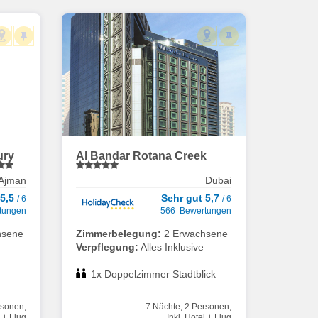
ury
Al Bandar Rotana Creek
Ajman
Dubai
 5,5
Sehr gut 5,7
/ 6
/ 6
tungen
566 Bewertungen
hsene
Zimmerbelegung:
2 Erwachsene
Verpflegung:
Alles Inklusive
1x Doppelzimmer Stadtblick
rsonen,
7 Nächte, 2 Personen,
l + Flug
Inkl. Hotel + Flug