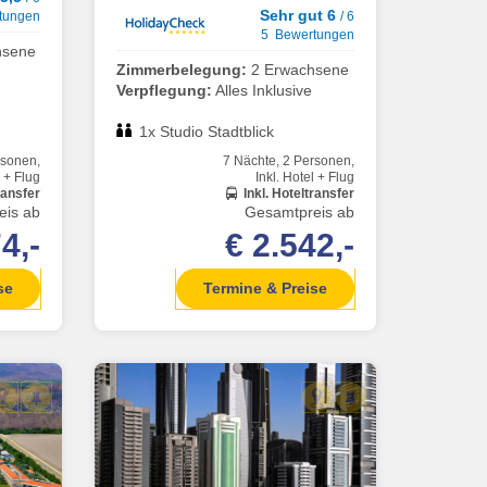
Sehr gut 6
tungen
/ 6
5 Bewertungen
hsene
Zimmerbelegung:
2 Erwachsene
Verpflegung:
Alles Inklusive
1x Studio Stadtblick
rsonen,
7 Nächte, 2 Personen,
l + Flug
Inkl. Hotel + Flug
ransfer
Inkl. Hoteltransfer
eis ab
Gesamtpreis ab
4,-
€ 2.542,-
se
Termine & Preise