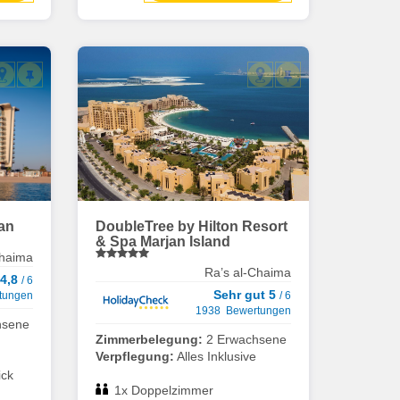
an
DoubleTree by Hilton Resort
& Spa Marjan Island
Chaima
Ra’s al-Chaima
 4,8
/ 6
Sehr gut 5
tungen
/ 6
1938 Bewertungen
hsene
Zimmerbelegung:
2 Erwachsene
Verpflegung:
Alles Inklusive
ick
1x Doppelzimmer