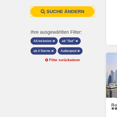
SUCHE ÄNDERN
Ihre ausgewählten Filter:
All-inclusive
ab "Gut"
ab 4 Sterne
Außenpool
Filter zurücksetzen
Ro