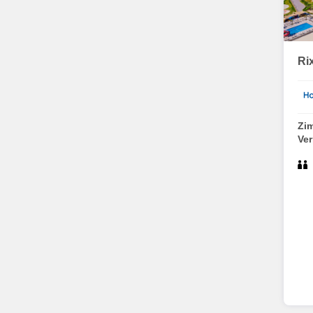
Ri
Zi
Ve