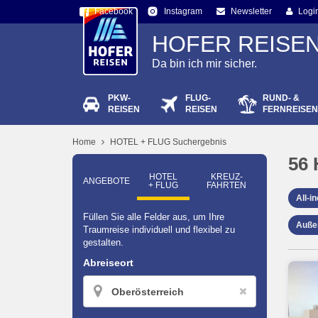
Facebook
Newsletter
Logi
Instagram
HOFER REISE
Da bin ich mir sicher.
PKW-
FLUG-
RUND- &
Passw
REISEN
REISEN
FERNREISEN
Home
HOTEL + FLUG Suchergebnis
56
HOTEL
KREUZ­
ANGEBOTE
+ FLUG
FAHRTEN
All-i
Füllen Sie alle Felder aus, um Ihre
Auße
Traumreise individuell und flexibel zu
gestalten.
Abreiseort