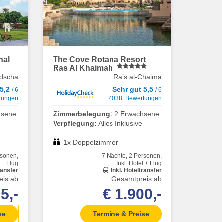
onal
The Cove Rotana Resort
Ras Al Khaimah
dscha
Ra’s al-Chaima
 5,2
Sehr gut 5,5
/ 6
/ 6
tungen
4038 Bewertungen
hsene
Zimmerbelegung:
2 Erwachsene
Verpflegung:
Alles Inklusive
1x Doppelzimmer
rsonen,
7 Nächte, 2 Personen,
l + Flug
Inkl. Hotel + Flug
ransfer
Inkl. Hoteltransfer
eis ab
Gesamtpreis ab
5,-
€ 1.900,-
se
Termine & Preise