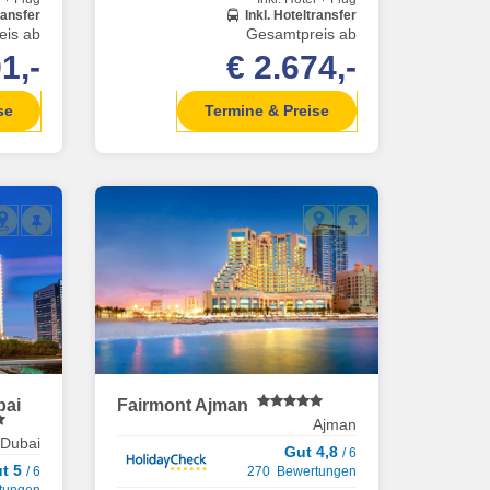
ransfer
Inkl. Hoteltransfer
eis ab
Gesamtpreis ab
1,-
€ 2.674,-
se
Termine & Preise
bai
Fairmont Ajman
Ajman
Dubai
Gut 4,8
/ 6
ut 5
/ 6
270 Bewertungen