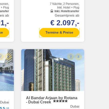
rsonen,
7 Nächte, 2 Personen,
l + Flug
Inkl. Hotel + Flug
ransfer
Inkl. Hoteltransfer
eis ab
Gesamtpreis ab
1,-
€ 2.097,-
se
Termine & Preise
Al Bandar Arjaan by Rotana
- Dubai Creek
Dubai
Dubai
 5,5
/ 6