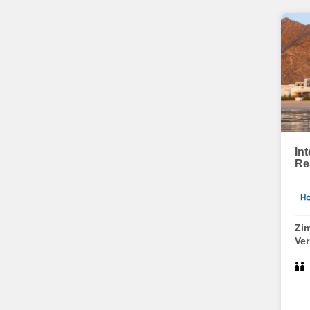
In
Re
Zi
Ve