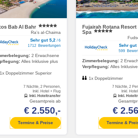
xos Bab Al Bahr
Fujairah Rotana Resort
Spa
Ra’s al-Chaima
Fuds
Sehr gut 5,2
/ 6
Sehr gut
1712 Bewertungen
599 Bewer
mmerbelegung:
2 Erwachsene
Zimmerbelegung:
2 Erwac
rpflegung:
Alles Inklusive plus
Verpflegung:
Alles Inklusive
1x Doppelzimmer Superior
1x Doppelzimmer
7 Nächte, 2 Personen,
7 Nächte, 2 Pe
Inkl. Hotel + Flug
Inkl. Hote
Inkl. Hoteltransfer
Inkl. Hotelt
Gesamtpreis ab
Gesamtpr
€ 2.550,-
€ 2.56
Termine & Preise
Termine & Prei