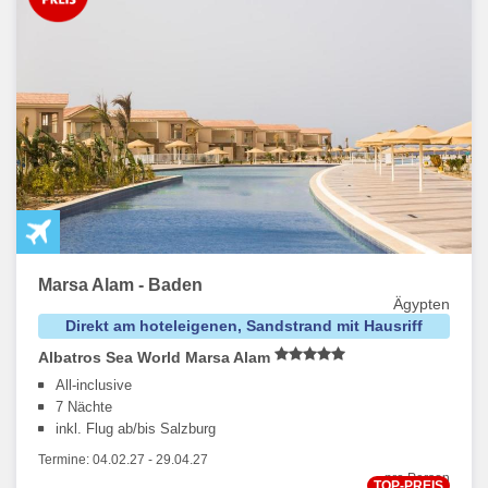
Marsa Alam - Baden
Ägypten
Direkt am hoteleigenen, Sandstrand mit Hausriff
Albatros Sea World Marsa Alam
All-inclusive
7 Nächte
inkl. Flug ab/bis Salzburg
Termine:
04.02.27
-
29.04.27
pro Person
TOP-PREIS