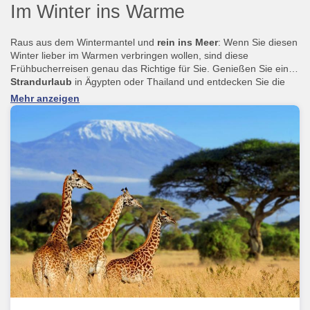
Im Winter ins Warme
Raus aus dem Wintermantel und
rein ins Meer
: Wenn Sie diesen
Winter lieber im Warmen verbringen wollen, sind diese
Frühbucherreisen genau das Richtige für Sie. Genießen Sie einen
Strandurlaub
in Ägypten oder Thailand und entdecken Sie die
Kultur Mexikos und die
wunderschönen Landschaften
. Machen
Mehr anzeigen
Sie eine Expedition durch den Orient und besuchen Sie Paläste,
Tempel und Festungen. Vielleicht wird es auch die
Kreuzfahrt
durch Afrika? Oder die
Rundreise
durch Asien? Egal, wofür Sie
sich entscheiden, mit unseren Reisen in die wärmsten
Destinationen können Sie nichts falsch machen.
Entscheiden Sie sich diesen Winter für das Warme mit
HOFER REISEN.