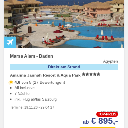
Marsa Alam - Baden
Ägypten
Direkt am Strand
Amarina Jannah Resort & Aqua Park
4.6
von 5 (27 Bewertungen)
All-inclusive
7 Nächte
inkl. Flug ab/bis Salzburg
Termine:
19.11.26
-
29.04.27
pro Person
TOP-PREIS
€ 895,-
ab