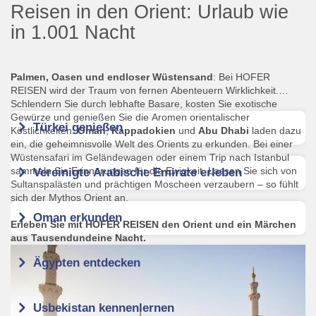
Reisen in den Orient: Urlaub wie
in 1.001 Nacht
Palmen, Oasen und endloser Wüstensand
: Bei HOFER
REISEN wird der Traum von fernen Abenteuern Wirklichkeit.
Schlendern Sie durch lebhafte Basare, kosten Sie exotische
Gewürze und genießen Sie die Aromen orientalischer
Türkei genießen
Köstlichkeiten.
Oman
,
Kappadokien
und
Abu Dhabi
laden dazu
ein, die geheimnisvolle Welt des Orients zu erkunden. Bei einer
Wüstensafari im Geländewagen oder einem Trip nach Istanbul
sammeln Sie Erinnerungen für die Ewigkeit. Lassen Sie sich von
Vereinigte Arabische Emirate erleben
Sultanspalästen und prächtigen Moscheen verzaubern – so fühlt
sich der Mythos Orient an.
Oman erkunden
Erleben Sie mit HOFER REISEN den Orient und ein Märchen
aus Tausendundeine Nacht.
Ägypten entdecken
Usbekistan kennenlernen