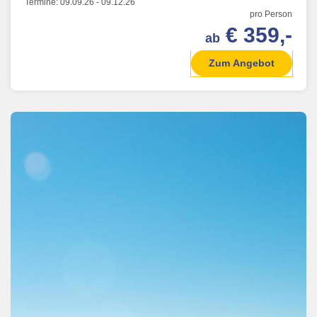
Termine:
09.09.26
-
09.12.26
pro Person
€ 359,-
ab
Zum Angebot