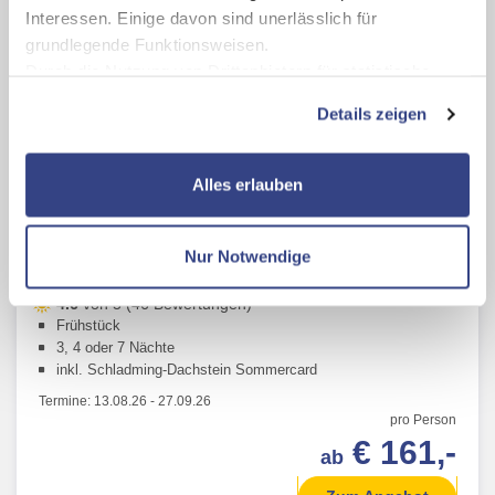
Interessen. Einige davon sind unerlässlich für
grundlegende Funktionsweisen.
Durch die Nutzung von Drittanbietern für statistische
Auswertungen und Direktmarketingzwecke können Sie
Details zeigen
zusätzliche Dienste bzw. Technologien von Drittanbietern
nutzen und uns sowie Dritten weitere Personalisierungen
ermöglichen, dabei kommt es auch zu Übermittlungen
Alles erlauben
Schladming
Ihrer Daten an US-Drittanbieter.
Link zur
Schladming Dachstein / Steiermark
Datenschutzseite
Im Zentrum von Schladming
Nur Notwendige
Hotel Rössl
Mit Klick auf "Alles erlauben" stimmen Sie der
4.6
von 5 (46 Bewertungen)
Verwendung der Cookies & Plugins auf unseren
Frühstück
Webseiten zu.
3, 4 oder 7 Nächte
inkl. Schladming-Dachstein Sommercard
Termine:
13.08.26
-
27.09.26
pro Person
€ 161,-
ab