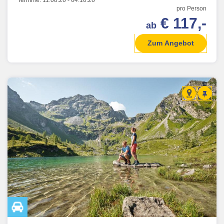
Termine:
11.08.26
-
04.10.26
pro Person
€ 117,-
ab
Zum Angebot