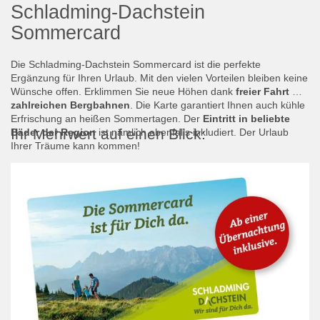
Schladming-Dachstein
Sommercard
Die Schladming-Dachstein Sommercard ist die perfekte
Ergänzung für Ihren Urlaub. Mit den vielen Vorteilen bleiben keine
Wünsche offen. Erklimmen Sie neue Höhen dank
freier Fahrt mit
zahlreichen Bergbahnen
. Die Karte garantiert Ihnen auch kühle
Erfrischung an heißen Sommertagen. Der
Eintritt in beliebte
Ihr Mehrwert auf einen Blick:
Bäder der Region
ist nämlich ebenfalls inkludiert. Der Urlaub
Ihrer Träume kann kommen!