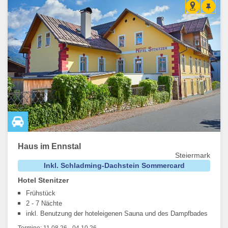
Kostenlose Teilnahme an
organisierten Wanderungen
Freier Eintritt in diverse
Museen
Freier Eintritt zu den
Pit-Pat Anlagen
und
Minigolfplätzen
Freie Fahrten mit ausgewählten
Berg- und Seilbahnen
(1
x Berg- und Talfahrt pro Tag) (Öffnungszeiten lt. Aushang
vor Ort oder online)
Freie Fahrt mit dem
Bummelzug Kali Express
Einmalige freie Fahrt mit der
Rittisberg Coaster
Sommerrodelbahn
(nur in der Vor- und Nachsaison, lt. Info
lt. Aushang vor Ort oder online)
Haus im Ennstal
Steiermark
Inkl. Schladming-Dachstein Sommercard
Hotel Stenitzer
Frühstück
2 - 7 Nächte
inkl. Benutzung der hoteleigenen Sauna und des Dampfbades