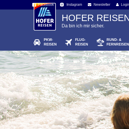
Facebook
Newsletter
Logi
Instagram
HOFER REISE
Da bin ich mir sicher.
PKW-
FLUG-
RUND- &
Passw
REISEN
REISEN
FERNREISEN