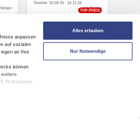
Termine:
20.08.26
-
16.11.26
 Person
pro Person
TOP-PREIS
5,-
€ 57,-
ab
ot
Zum Angebot
Alles erlauben
fnisse anpassen
n auf sozialen
Nur Notwendige
eigen an Ihre
.
zwecke können
 weitere
-Drittanbieter.
eren Webseiten
Portorož
roatien
Slowenien
Direkt am Strand
nach oben
Hotel Vile Park Premium - St.