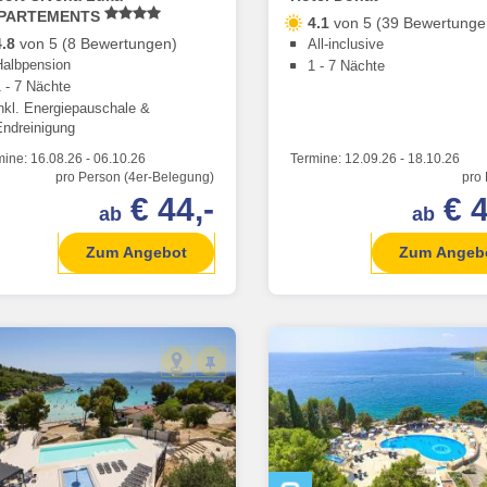
PARTEMENTS
4.1
von 5 (39 Bewertunge
4.8
von 5 (8 Bewertungen)
All-inclusive
Halbpension
1 - 7 Nächte
1 - 7 Nächte
inkl. Energiepauschale &
Endreinigung
mine:
16.08.26
-
06.10.26
Termine:
12.09.26
-
18.10.26
pro Person (4er-Belegung)
pro
€ 44,-
€ 4
ab
ab
Zum Angebot
Zum Angeb