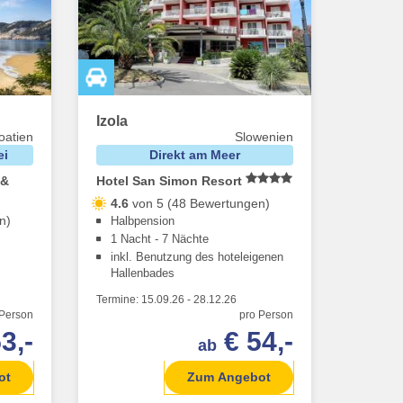
Izola
oatien
Slowenien
ei
Direkt am Meer
 &
Hotel San Simon Resort
4.6
von 5 (48 Bewertungen)
n)
Halbpension
1 Nacht - 7 Nächte
inkl. Benutzung des hoteleigenen
Hallenbades
Termine:
15.09.26
-
28.12.26
 Person
pro Person
3,-
€ 54,-
ab
ot
Zum Angebot