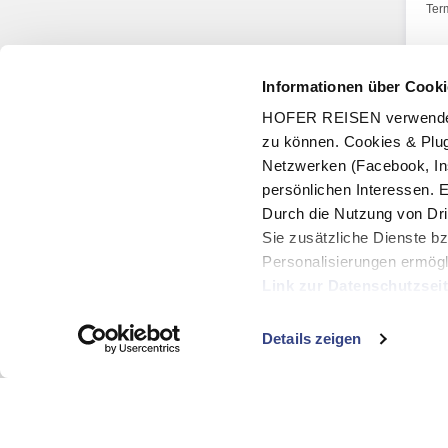
Ter
Informationen über Cooki
HOFER REISEN verwendet C
zu können. Cookies & Plug
Netzwerken (Facebook, In
persönlichen Interessen. 
Durch die Nutzung von Dri
Sie zusätzliche Dienste bz
Personalisierungen ermögl
Link zur Datenschutzsei
Mit Klick auf "Alles erla
Details zeigen
zu.
Bi
Hot
Jede Woche neue Angebote
97 % Wiederbuc