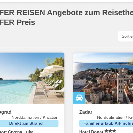
FER REISEN Angebote zum Reiset
FER Preis
Sorti
ograd
Zadar
Norddalmatien / Kroatien
Norddalmatien / Kr
Direkt am Strand
Familienurlaub All-inclu
sort Crvena Luka
Hotel Donat