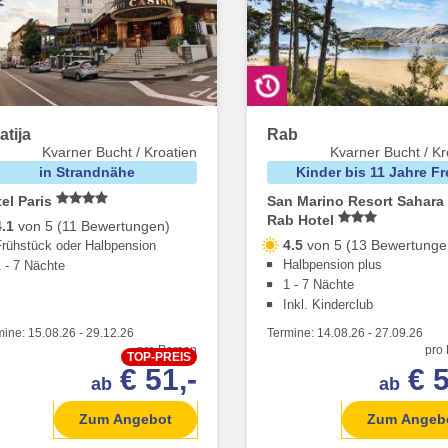
atija
Rab
Kvarner Bucht / Kroatien
Kvarner Bucht / Kr
in Strandnähe
Kinder bis 11 Jahre Fr
el Paris
San Marino Resort Sahara
Rab Hotel
4.1
von 5 (11 Bewertungen)
4.5
von 5 (13 Bewertunge
Frühstück oder Halbpension
Halbpension plus
1 - 7 Nächte
1 - 7 Nächte
Inkl. Kinderclub
mine:
15.08.26
-
29.12.26
Termine:
14.08.26
-
27.09.26
pro Person
pro
TOP-PREIS
€ 51,-
€ 5
ab
ab
Zum Angebot
Zum Angeb