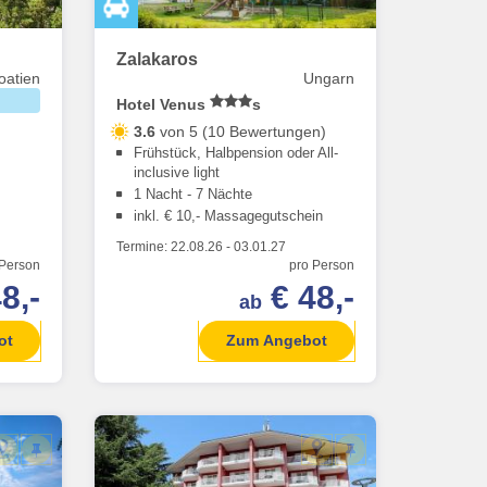
Zalakaros
oatien
Ungarn
Hotel Venus
s
3.6
von 5 (10 Bewertungen)
Frühstück, Halbpension oder All-
inclusive light
1 Nacht - 7 Nächte
inkl. € 10,- Massagegutschein
Termine:
22.08.26
-
03.01.27
 Person
pro Person
8,-
€ 48,-
ab
ot
Zum Angebot