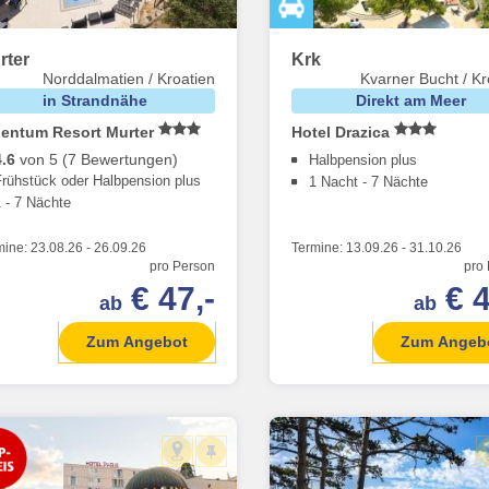
rter
Krk
Norddalmatien / Kroatien
Kvarner Bucht / Kr
in Strandnähe
Direkt am Meer
lentum Resort Murter
Hotel Drazica
4.6
von 5 (7 Bewertungen)
Halbpension plus
Frühstück oder Halbpension plus
1 Nacht - 7 Nächte
1 - 7 Nächte
mine:
23.08.26
-
26.09.26
Termine:
13.09.26
-
31.10.26
pro Person
pro
€ 47,-
€ 4
ab
ab
Zum Angebot
Zum Angeb