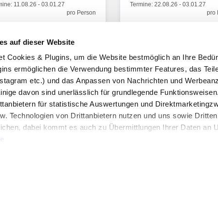
mine:
11.08.26
-
03.01.27
Termine:
22.08.26
-
03.01.27
pro Person
pro
€ 55,-
€ 5
ab
ab
es auf dieser Website
Zum Angebot
Zum Angeb
ookies & Plugins, um die Website bestmöglich an Ihre Bedür
ins ermöglichen die Verwendung bestimmter Features, das Teile
stagram etc.) und das Anpassen von Nachrichten und Werbeanz
Einige davon sind unerlässlich für grundlegende Funktionsweisen
ttanbietern für statistische Auswertungen und Direktmarketing
w. Technologien von Drittanbietern nutzen und uns sowie Dritten
ichen, dabei kommt es auch zu Übermittlungen Ihrer Daten an US
te
uben" stimmen Sie der Verwendung der Cookies & Plugins auf uns
ograd
Split
Norddalmatien / Kroatien
Mitteldalmatien / K
el IN
Hotel Cvita
hungsrate
9 Mio Kunden in 20 Jahren
Qualitätsgarantie
4.2
von 5 (6 Bewertungen)
Frühstück