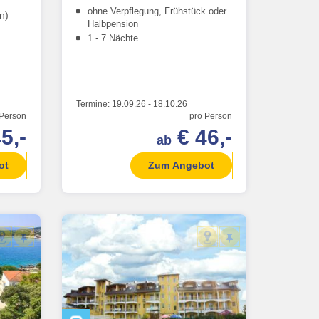
ohne Verpflegung, Frühstück oder
n)
Halbpension
1 - 7 Nächte
Termine:
19.09.26
-
18.10.26
 Person
pro Person
5,-
€ 46,-
ab
ot
Zum Angebot