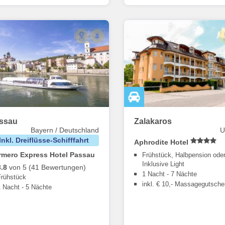
ssau
Zalakaros
Bayern / Deutschland
U
Inkl. Dreiflüsse-Schifffahrt
Aphrodite Hotel
rmero Express Hotel Passau
Frühstück, Halbpension oder
Inklusive Light
3.8
von 5 (41 Bewertungen)
1 Nacht - 7 Nächte
Frühstück
inkl. € 10,- Massagegutsche
1 Nacht - 5 Nächte