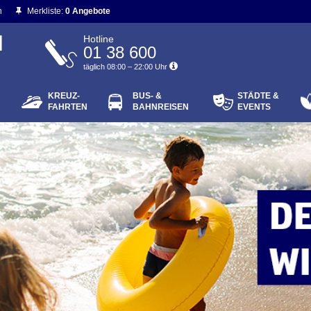
n
Merkliste:
0 Angebote
N
Hotline
01 38 600
täglich 08:00 – 22:00 Uhr
KREUZ-
BUS- &
STÄDTE &
ort vergessen?
FAHRTEN
BAHNREISEN
EVENTS
Login