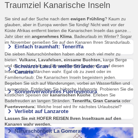
Traumziel Kanarische Inseln
Sie sind auf der Suche nach dem
ewigen Frühling
? Kaum zu
glauben, aber in Europa werden Sie fündig! Nicht weit vor der
Küste Afrikas entfernt bieten die Kanarischen Inseln das ganze
Jahr über ein
angenehmes Klima
. Badeurlaub im Winter? Sogar
im November genießen Sie auf den Kanaren Ihren Strandurlaub.
Einfach traumhaft: Teneriffa
Die sieben Naturschönheiten haben aber noch viel mehr zu
bieten.
Vulkane, Lavafelsen, einsame Buchten,
karge Berge
und der wohl schönste Sternenhimmel Spaniens – auf diesen
Schwarze Lava & weiße Strände: Gran
Inseln werden Märchen wahr. Egal ob zu zweit oder im
Canaria
Familienurlaub: Die Kanarischen Inseln begeistern jeden.
Begeben Sie sich auf Wanderungen, vorbei an Wasserfällen und
Lavagestein. Entdecken Sie hübsche Hafenorte. Probieren Sie die
Sonnenverwöhntes Fuerteventura
köstlichen Speisen der
kanarischen Küche
. Erleben Sie
Badefreuden an langen Stränden.
Teneriffa, Gran Canaria
oder
Fuerteventura:
Welche Insel wird Ihr nächstes Urlaubsziel?
Verliebt auf Lanzarote
Lassen Sie mit HOFER REISEN Ihren Inseltraum auf den
Kanaren wahr werden.
Naturschönheit La Gomera