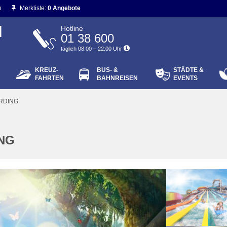
n
Merkliste:
0 Angebote
N
Hotline
01 38 600
täglich 08:00 – 22:00 Uhr
KREUZ-
BUS- &
STÄDTE &
ort vergessen?
FAHRTEN
BAHNREISEN
EVENTS
Login
ERDING
ING