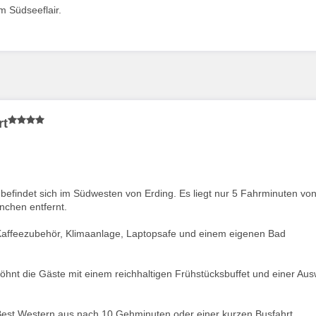
m Südseeflair.
rt
befindet sich im Südwesten von Erding. Es liegt nur 5 Fahrminuten von
chen entfernt.
 Kaffeezubehör, Klimaanlage, Laptopsafe und einem eigenen Bad
öhnt die Gäste mit einem reichhaltigen Frühstücksbuffet und einer Aus
Best Western aus nach 10 Gehminuten oder einer kurzen Busfahrt.