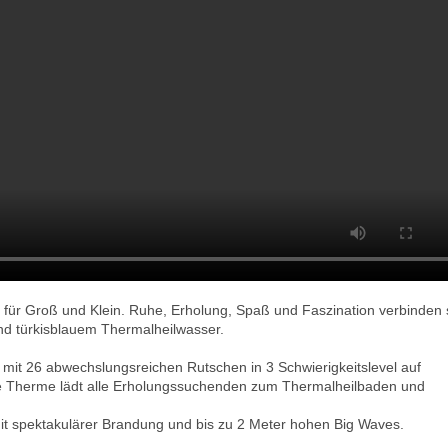
 für Groß und Klein. Ruhe, Erholung, Spaß und Faszination verbinden 
und türkisblauem Thermalheilwasser.
it 26 abwechslungsreichen Rutschen in 3 Schwierigkeitslevel auf
he Therme lädt alle Erholungssuchenden zum Thermalheilbaden und
mit spektakulärer Brandung und bis zu 2 Meter hohen Big Waves.