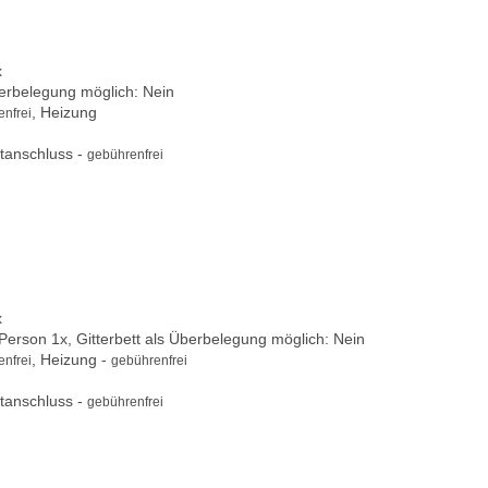
x
berbelegung möglich: Nein
, Heizung
nfrei
tanschluss -
gebührenfrei
x
 Person 1x, Gitterbett als Überbelegung möglich: Nein
, Heizung -
nfrei
gebührenfrei
tanschluss -
gebührenfrei