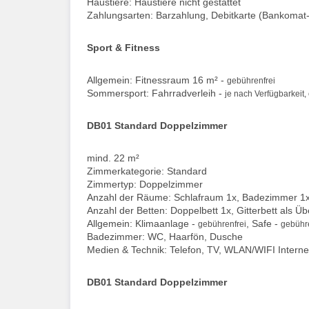
Haustiere: Haustiere nicht gestattet
Zahlungsarten: Barzahlung, Debitkarte (Bankomat-
Sport & Fitness
Allgemein: Fitnessraum 16 m² -
gebührenfrei
Sommersport: Fahrradverleih -
je nach Verfügbarkeit,
DB01 Standard Doppelzimmer
mind. 22 m²
Zimmerkategorie: Standard
Zimmertyp: Doppelzimmer
Anzahl der Räume: Schlafraum 1x, Badezimmer 1
Anzahl der Betten: Doppelbett 1x, Gitterbett als Ü
Allgemein: Klimaanlage -
, Safe -
gebührenfrei
gebühre
Badezimmer: WC, Haarfön, Dusche
Medien & Technik: Telefon, TV, WLAN/WIFI Interne
DB01 Standard Doppelzimmer