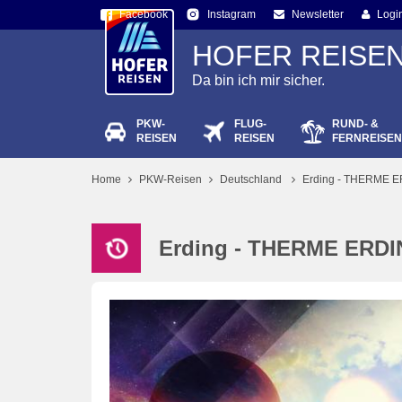
Facebook
Newsletter
Logi
Instagram
HOFER REISE
Da bin ich mir sicher.
PKW-
FLUG-
RUND- &
Passw
REISEN
REISEN
FERNREISEN
Home
PKW-Reisen
Deutschland
Erding - THERME 
Erding - THERME ERD