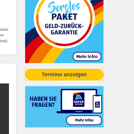
einen
 am
ine)
Termine anzeigen