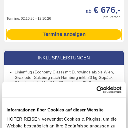
€ 676,-
ab
pro Person
Termine:
02.10.26
-
12.10.26
Termine anzeigen
INKLUSIV-LEISTUNGEN
Linienflug (Economy Class) mit Eurowings ab/bis Wien,
Graz oder Salzburg nach Hamburg inkl. 23 kg Gepäck
(Handgepäck: 40 x 30 x 25 cm, keine Trolleys, nur
Rucksack, Handtasche, Laptoptasche möglich)
Flughafentaxen und Sicherheitsgebühren
3 x Übernachtung im Hotel Hampton by Hilton Hamburg
Informationen über Cookies auf dieser Website
City Centre
HOFER REISEN verwendet Cookies & Plugins, um die
Verpflegung: Frühstücksbuffet
Website bestmöglich an Ihre Bedürfnisse anpassen zu
Benutzung des hoteleigenen Fitnessraumes