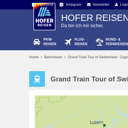
Facebook
Newsletter
Logi
Instagram
HOFER REISE
Da bin ich mir sicher.
PKW-
FLUG-
RUND- &
Passw
REISEN
REISEN
FERNREISEN
Home
Bahnreisen
Grand Train Tour of Switzerland - Zug
Grand Train Tour of Swi