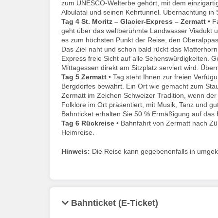
zum UNESCO-Welterbe gehört, mit dem einzigartige
Albulatal und seinen Kehrtunnel. Übernachtung in S
Tag 4
St. Moritz – Glacier-Express – Zermatt
• F
geht über das weltberühmte Landwasser Viadukt u
es zum höchsten Punkt der Reise, den Oberalppas
Das Ziel naht und schon bald rückt das Matterhorn
Express freie Sicht auf alle Sehenswürdigkeiten. 
Mittagessen direkt am Sitzplatz serviert wird. Übe
Tag 5
Zermatt
• Tag steht Ihnen zur freien Verfüg
Bergdorfes bewahrt. Ein Ort wie gemacht zum St
Zermatt im Zeichen Schweizer Tradition, wenn der
Folklore im Ort präsentiert, mit Musik, Tanz und 
Bahnticket erhalten Sie 50 % Ermäßigung auf das 
Tag 6
Rückreise
• Bahnfahrt von Zermatt nach Zür
Heimreise.
Hinweis:
Die Reise kann gegebenenfalls in umgeke
Bahnticket (E-Ticket)