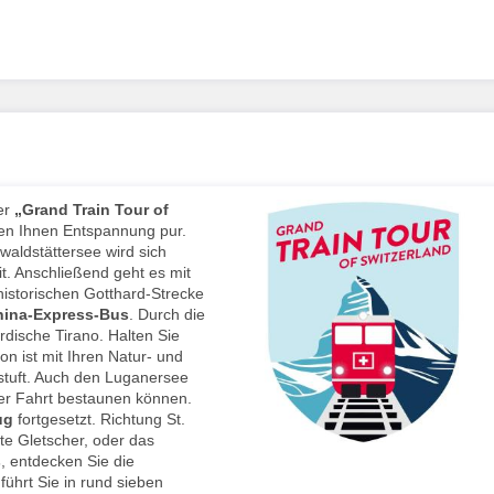
der
„Grand Train Tour of
en Ihnen Entspannung pur.
waldstättersee wird sich
t. Anschließend geht es mit
historischen Gotthard-Strecke
ina-Express-
Bus
. Durch die
dische Tirano. Halten Sie
n ist mit Ihren Natur- und
tuft. Auch den Luganersee
r Fahrt bestaunen können.
ug
fortgesetzt. Richtung St.
te Gletscher, oder das
s
, entdecken Sie die
führt Sie in rund sieben