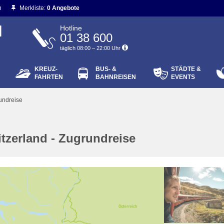
n
Merkliste:
0 Angebote
N
Hotline
01 38 600
täglich 08:00 – 22:00 Uhr
KREUZ-
BUS- &
STÄDTE &
ort vergessen?
FAHRTEN
BAHNREISEN
EVENTS
Login
rundreise
tzerland - Zugrundreise