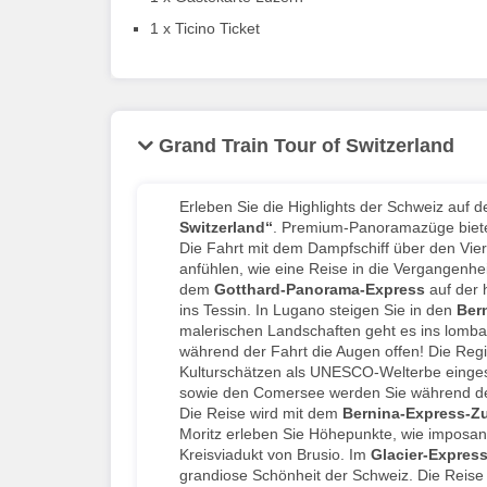
1 x Ticino Ticket
Grand Train Tour of Switzerland
Erleben Sie die Highlights der Schweiz auf 
Switzerland“
. Premium-Panoramazüge biet
Die Fahrt mit dem Dampfschiff über den Vier
anfühlen, wie eine Reise in die Vergangenhei
dem
Gotthard-Panorama-Express
auf der 
ins Tessin. In Lugano steigen Sie in den
Bern
malerischen Landschaften geht es ins lombar
während der Fahrt die Augen offen! Die Regio
Kulturschätzen als UNESCO-Welterbe einges
sowie den Comersee werden Sie während de
Die Reise wird mit dem
Bernina-Express
-Z
Moritz erleben Sie Höhepunkte, wie imposan
Kreisviadukt von Brusio. Im
Glacier-Expres
grandiose Schönheit der Schweiz. Die Reise 