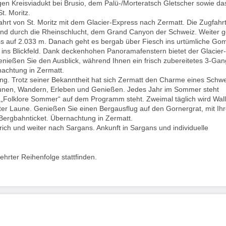
n Kreisviadukt bei Brusio, dem Palü-/Morteratsch Gletscher sowie da
t. Moritz.
ahrt von St. Moritz mit dem Glacier-Express nach Zermatt. Die Zugfahr
nd durch die Rheinschlucht, dem Grand Canyon der Schweiz. Weiter g
s auf 2.033 m. Danach geht es bergab über Fiesch ins urtümliche Go
 ins Blickfeld. Dank deckenhohen Panoramafenstern bietet der Glacier-
Genießen Sie den Ausblick, während Ihnen ein frisch zubereitetes 3-Gan
rnachtung in Zermatt.
ung. Trotz seiner Bekanntheit hat sich Zermatt den Charme eines Schwe
aunen, Wandern, Erleben und Genießen. Jedes Jahr im Sommer steht
 „Folklore Sommer“ auf dem Programm steht. Zweimal täglich wird Wall
guter Laune. Genießen Sie einen Bergausflug auf den Gornergrat, mit Ih
Bergbahnticket. Übernachtung in Zermatt.
ich und weiter nach Sargans. Ankunft in Sargans und individuelle
hrter Reihenfolge stattfinden.