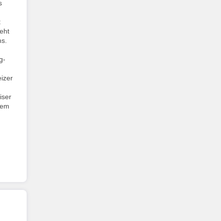
s
t
eht
ms.
g-
izer
iser
rem