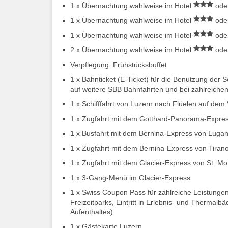
1 x Übernachtung wahlweise im Hotel
oder
1 x Übernachtung wahlweise im Hotel
oder
1 x Übernachtung wahlweise im Hotel
oder
2 x Übernachtung wahlweise im Hotel
oder
Verpflegung: Frühstücksbuffet
1 x Bahnticket (E-Ticket) für die Benutzung der 
auf weitere SBB Bahnfahrten und bei zahlreich
1 x Schifffahrt von Luzern nach Flüelen auf dem 
1 x Zugfahrt mit dem Gotthard-Panorama-Express 
1 x Busfahrt mit dem Bernina-Express von Lugano
1 x Zugfahrt mit dem Bernina-Express von Tirano 
1 x Zugfahrt mit dem Glacier-Express von St. Mor
1 x 3-Gang-Menü im Glacier-Express
1 x Swiss Coupon Pass für zahlreiche Leistungen 
Freizeitparks, Eintritt in Erlebnis- und Thermalb
Aufenthaltes)
1 x Gästekarte Luzern