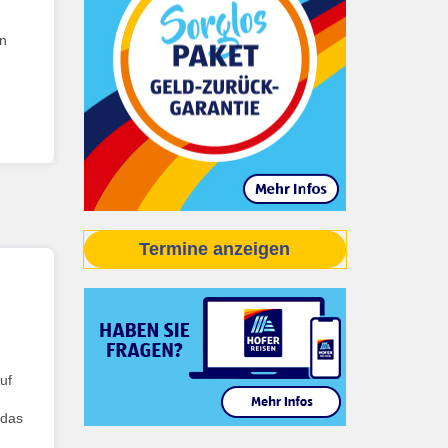
en
Termine anzeigen
uf
 das