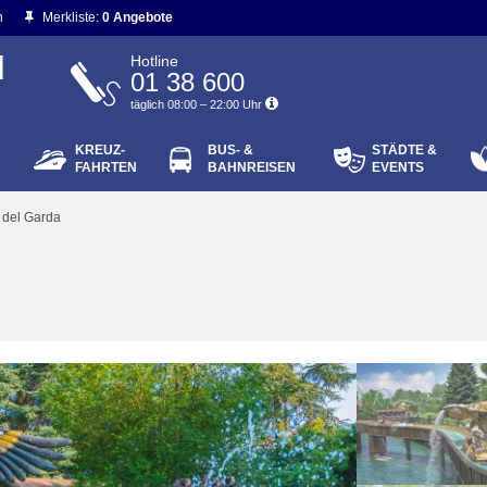
n
Merkliste:
0 Angebote
N
Hotline
01 38 600
täglich 08:00 – 22:00 Uhr
KREUZ-
BUS- &
STÄDTE &
ort vergessen?
FAHRTEN
BAHNREISEN
EVENTS
Login
 del Garda