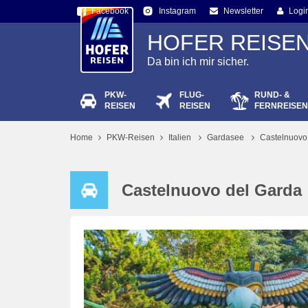
Facebook
Newsletter
Logi
Instagram
HOFER REISE
Da bin ich mir sicher.
PKW-
FLUG-
RUND- &
Passw
REISEN
REISEN
FERNREISEN
Home
PKW-Reisen
Italien
Gardasee
Castelnuovo
Castelnuovo del Garda