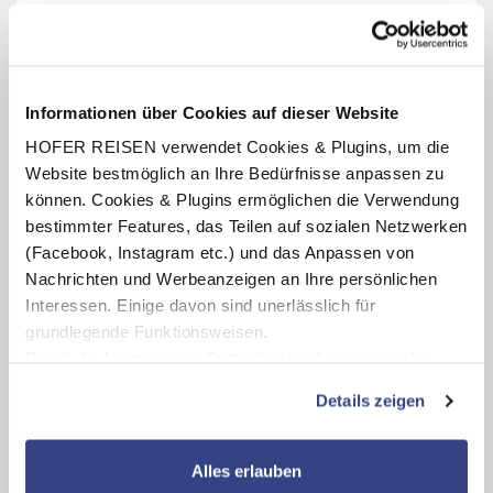
Termine anzeigen
Informationen über Cookies auf dieser Website
INKLUSIV-LEISTUNGEN
HOFER REISEN verwendet Cookies & Plugins, um die
Website bestmöglich an Ihre Bedürfnisse anpassen zu
3 – 7 x Übernachtung im La Limonaia
können. Cookies & Plugins ermöglichen die Verwendung
Verpflegung: ohne Verpflegung oder Halbpension mit
bestimmter Features, das Teilen auf sozialen Netzwerken
Frühstücksbuffet, abends 3-Gang-Menü inkl. Salatbuffet
(Facebook, Instagram etc.) und das Anpassen von
Benutzung des hoteleigenen Hallenbades und des
Nachrichten und Werbeanzeigen an Ihre persönlichen
Fitnessraumes (Öffnungszeiten lt. Aushang vor Ort oder
online)
Interessen. Einige davon sind unerlässlich für
grundlegende Funktionsweisen.
Durch die Nutzung von Drittanbietern für statistische
Auswertungen und Direktmarketingzwecke können Sie
Details zeigen
Karte ansehen
zusätzliche Dienste bzw. Technologien von Drittanbietern
nutzen und uns sowie Dritten weitere Personalisierungen
ermöglichen, dabei kommt es auch zu Übermittlungen
La Limonaia
Alles erlauben
Ihrer Daten an US-Drittanbieter.
Link zur