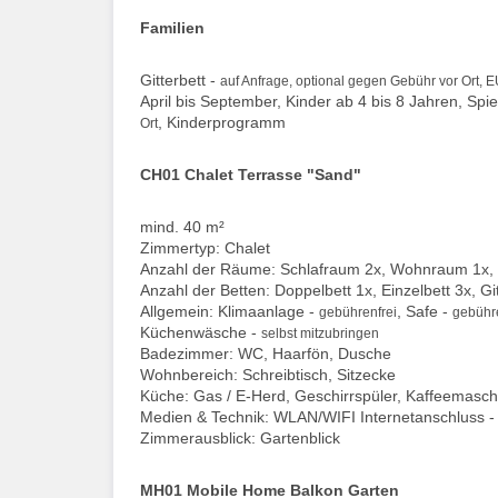
Familien
Gitterbett -
auf Anfrage, optional gegen Gebühr vor Ort, 
April bis September, Kinder ab 4 bis 8 Jahren, S
, Kinderprogramm
Ort
CH01 Chalet Terrasse "Sand"
mind. 40 m²
Zimmertyp: Chalet
Anzahl der Räume: Schlafraum 2x, Wohnraum 1x,
Anzahl der Betten: Doppelbett 1x, Einzelbett 3x, G
Allgemein: Klimaanlage -
, Safe -
gebührenfrei
gebühre
Küchenwäsche -
selbst mitzubringen
Badezimmer: WC, Haarfön, Dusche
Wohnbereich: Schreibtisch, Sitzecke
Küche: Gas / E-Herd, Geschirrspüler, Kaffeemasch
Medien & Technik: WLAN/WIFI Internetanschluss 
Zimmerausblick: Gartenblick
MH01 Mobile Home Balkon Garten