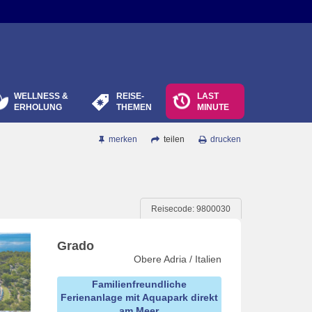
WELLNESS &
REISE-
LAST
ERHOLUNG
THEMEN
MINUTE
merken
teilen
drucken
Reisecode: 9800030
Grado
Obere Adria / Italien
Familienfreundliche
Ferienanlage mit Aquapark direkt
am Meer