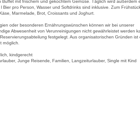
in Buffet mit frischem und gekochtem Gemüse. Täglich wird außerdem 
l Bier pro Person, Wasser und Softdrinks sind inklusive. Zum Frühstüc
 Käse, Marmelade, Brot, Croissants und Joghurt.
lergien oder besonderen Ernährungswünschen können wir bei unserer
ändige Abwesenheit von Verunreinigungen nicht gewährleistet werden k
eservierungsabteilung festgelegt. Aus organisatorischen Gründen ist 
t möglich.
lich, kindgerecht
rlauber, Junge Reisende, Familien, Langzeiturlauber, Single mit Kind