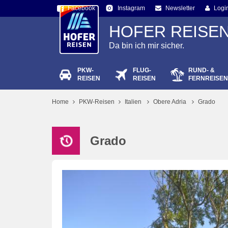
Facebook
Newsletter
Logi
Instagram
HOFER REISE
Da bin ich mir sicher.
PKW-
FLUG-
RUND- &
Passw
REISEN
REISEN
FERNREISEN
Home
PKW-Reisen
Italien
Obere Adria
Grado
Grado