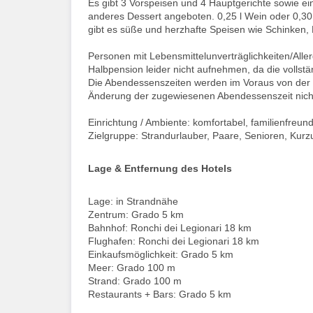
Es gibt 3 Vorspeisen und 4 Hauptgerichte sowie e
anderes Dessert angeboten. 0,25 l Wein oder 0,30 
gibt es süße und herzhafte Speisen wie Schinken,
Personen mit Lebensmittelunverträglichkeiten/Al
Halbpension leider nicht aufnehmen, da die vollst
Die Abendessenszeiten werden im Voraus von der R
Änderung der zugewiesenen Abendessenszeit nich
Einrichtung / Ambiente: komfortabel, familienfreund
Zielgruppe: Strandurlauber, Paare, Senioren, Kurzu
Lage & Entfernung des Hotels
Lage: in Strandnähe
Zentrum: Grado 5 km
Bahnhof: Ronchi dei Legionari 18 km
Flughafen: Ronchi dei Legionari 18 km
Einkaufsmöglichkeit: Grado 5 km
Meer: Grado 100 m
Strand: Grado 100 m
Restaurants + Bars: Grado 5 km