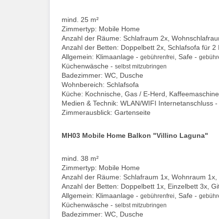
mind. 25 m²
Zimmertyp: Mobile Home
Anzahl der Räume: Schlafraum 2x, Wohnschlafrau
Anzahl der Betten: Doppelbett 2x, Schlafsofa für 2
Allgemein: Klimaanlage -
, Safe -
gebührenfrei
gebühre
Küchenwäsche -
selbst mitzubringen
Badezimmer: WC, Dusche
Wohnbereich: Schlafsofa
Küche: Kochnische, Gas / E-Herd, Kaffeemaschine,
Medien & Technik: WLAN/WIFI Internetanschluss 
Zimmerausblick: Gartenseite
MH03 Mobile Home Balkon "Villino Laguna"
mind. 38 m²
Zimmertyp: Mobile Home
Anzahl der Räume: Schlafraum 1x, Wohnraum 1x,
Anzahl der Betten: Doppelbett 1x, Einzelbett 3x, G
Allgemein: Klimaanlage -
, Safe -
gebührenfrei
gebühre
Küchenwäsche -
selbst mitzubringen
Badezimmer: WC, Dusche