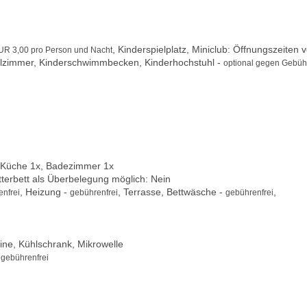
, Kinderspielplatz, Miniclub: Öffnungszeiten 
EUR 3,00 pro Person und Nacht
pielzimmer, Kinderschwimmbecken, Kinderhochstuhl -
optional gegen Gebüh
 Küche 1x, Badezimmer 1x
itterbett als Überbelegung möglich: Nein
, Heizung -
, Terrasse, Bettwäsche -
,
nfrei
gebührenfrei
gebührenfrei
ine, Kühlschrank, Mikrowelle
-
gebührenfrei