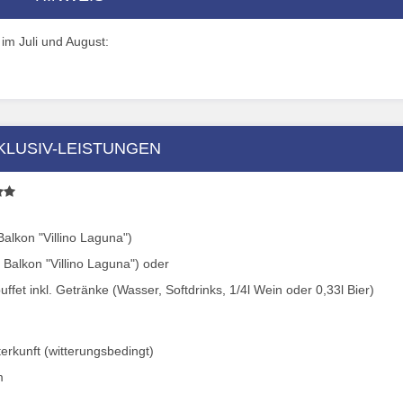
 im Juli und August:
KLUSIV-LEISTUNGEN
alkon "Villino Laguna")
Balkon "Villino Laguna") oder
fet inkl. Getränke (Wasser, Softdrinks, 1/4l Wein oder 0,33l Bier)
rkunft (witterungsbedingt)
m