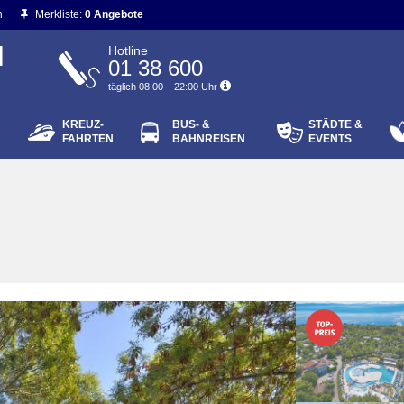
n
Merkliste:
0 Angebote
N
Hotline
01 38 600
täglich 08:00 – 22:00 Uhr
KREUZ-
BUS- &
STÄDTE &
ort vergessen?
FAHRTEN
BAHNREISEN
EVENTS
Login