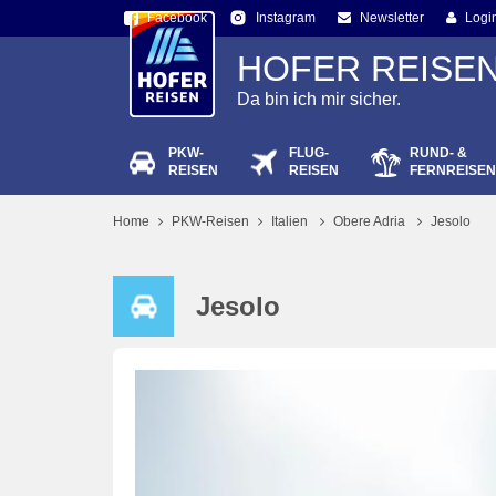
Facebook
Newsletter
Logi
Instagram
HOFER REISE
Da bin ich mir sicher.
PKW-
FLUG-
RUND- &
Passw
REISEN
REISEN
FERNREISEN
Home
PKW-Reisen
Italien
Obere Adria
Jesolo
Jesolo