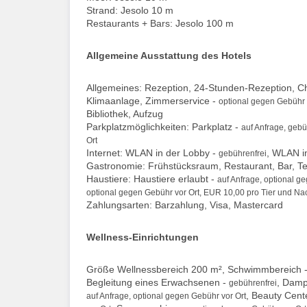
Strand: Jesolo 10 m
Restaurants + Bars: Jesolo 100 m
Allgemeine Ausstattung des Hotels
Allgemeines: Rezeption, 24-Stunden-Rezeption, Che
Klimaanlage, Zimmerservice -
optional gegen Gebühr 
Bibliothek, Aufzug
Parkplatzmöglichkeiten: Parkplatz -
auf Anfrage, gebü
Ort
Internet: WLAN in der Lobby -
, WLAN i
gebührenfrei
Gastronomie: Frühstücksraum, Restaurant, Bar, T
Haustiere: Haustiere erlaubt -
auf Anfrage, optional g
optional gegen Gebühr vor Ort, EUR 10,00 pro Tier und Na
Zahlungsarten: Barzahlung, Visa, Mastercard
Wellness-Einrichtungen
Größe Wellnessbereich 200 m², Schwimmbereich 
Begleitung eines Erwachsenen -
, Damp
gebührenfrei
, Beauty Cent
auf Anfrage, optional gegen Gebühr vor Ort