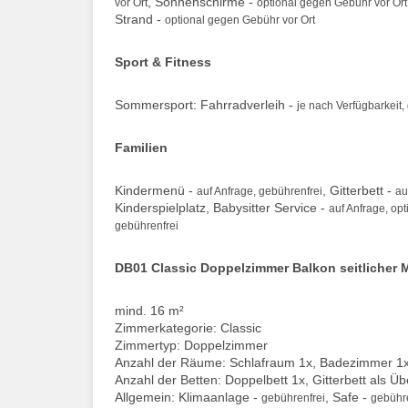
, Sonnenschirme -
vor Ort
optional gegen Gebühr vor Ort
Strand -
optional gegen Gebühr vor Ort
Sport & Fitness
Sommersport: Fahrradverleih -
je nach Verfügbarkeit,
Familien
Kindermenü -
, Gitterbett -
auf Anfrage, gebührenfrei
au
Kinderspielplatz, Babysitter Service -
auf Anfrage, op
gebührenfrei
DB01 Classic Doppelzimmer Balkon seitlicher 
mind. 16 m²
Zimmerkategorie: Classic
Zimmertyp: Doppelzimmer
Anzahl der Räume: Schlafraum 1x, Badezimmer 1
Anzahl der Betten: Doppelbett 1x, Gitterbett als Ü
Allgemein: Klimaanlage -
, Safe -
gebührenfrei
gebühre