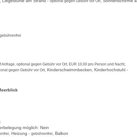
, Liegestühle am Strand -
, Sonnenschirme 
optional gegen Gebühr vor Ort
 gebührenfrei
,
f Anfrage, optional gegen Gebühr vor Ort, EUR 10,00 pro Person und Nacht
, Kinderschwimmbecken, Kinderhochstuhl -
tional gegen Gebühr vor Ort
Meerblick
x
berbelegung möglich: Nein
, Heizung -
, Balkon
nfrei
gebührenfrei