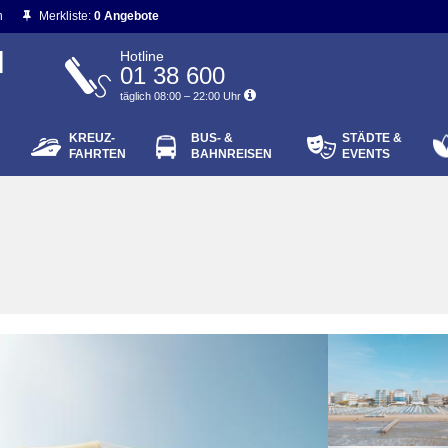
n
Merkliste:
0 Angebote
N
Hotline
01 38 600
täglich 08:00 – 22:00 Uhr
KREUZ-
BUS- &
STÄDTE &
ort vergessen?
FAHRTEN
BAHNREISEN
EVENTS
Login