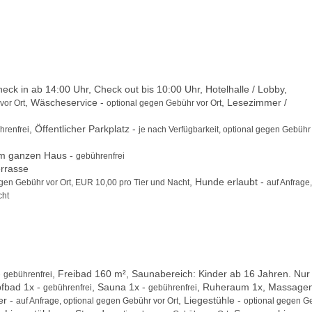
ck in ab 14:00 Uhr, Check out bis 10:00 Uhr, Hotelhalle / Lobby,
, Wäscheservice -
, Lesezimmer /
vor Ort
optional gegen Gebühr vor Ort
, Öffentlicher Parkplatz -
hrenfrei
je nach Verfügbarkeit, optional gegen Gebühr
m ganzen Haus -
gebührenfrei
errasse
, Hunde erlaubt -
egen Gebühr vor Ort, EUR 10,00 pro Tier und Nacht
auf Anfrage,
cht
-
, Freibad 160 m², Saunabereich: Kinder ab 16 Jahren. Nur 
gebührenfrei
fbad 1x -
, Sauna 1x -
, Ruheraum 1x, Massagen
gebührenfrei
gebührenfrei
er -
, Liegestühle -
auf Anfrage, optional gegen Gebühr vor Ort
optional gegen G