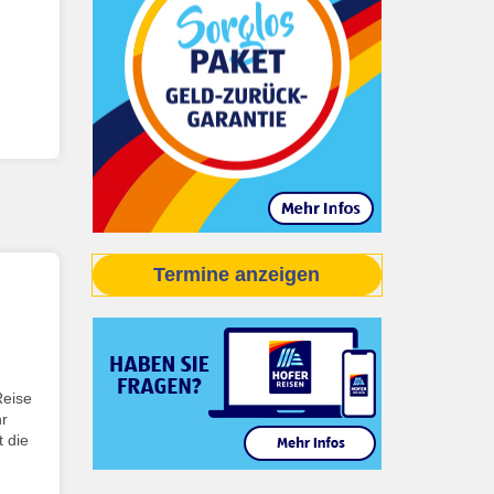
Termine anzeigen
Reise
hr
t die