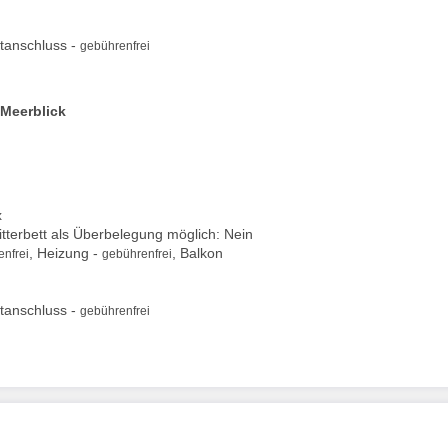
tanschluss -
gebührenfrei
 Meerblick
x
Gitterbett als Überbelegung möglich: Nein
, Heizung -
, Balkon
nfrei
gebührenfrei
tanschluss -
gebührenfrei