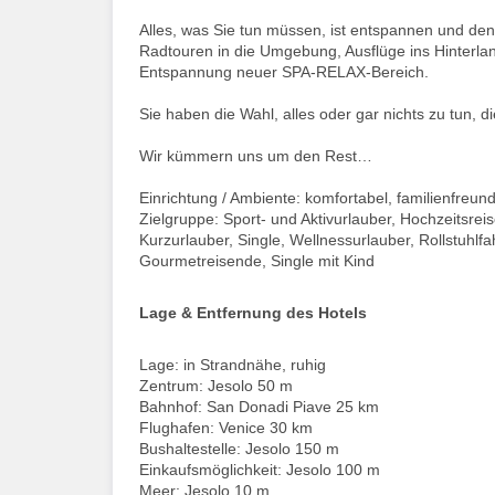
Alles, was Sie tun müssen, ist entspannen und d
Radtouren in die Umgebung, Ausflüge ins Hinterlan
Entspannung neuer SPA-RELAX-Bereich.
Sie haben die Wahl, alles oder gar nichts zu tun
Wir kümmern uns um den Rest…
Einrichtung / Ambiente: komfortabel, familienfreund
Zielgruppe: Sport- und Aktivurlauber, Hochzeitsrei
Kurzurlauber, Single, Wellnessurlauber, Rollstuhlf
Gourmetreisende, Single mit Kind
Lage & Entfernung des Hotels
Lage: in Strandnähe, ruhig
Zentrum: Jesolo 50 m
Bahnhof: San Donadi Piave 25 km
Flughafen: Venice 30 km
Bushaltestelle: Jesolo 150 m
Einkaufsmöglichkeit: Jesolo 100 m
Meer: Jesolo 10 m