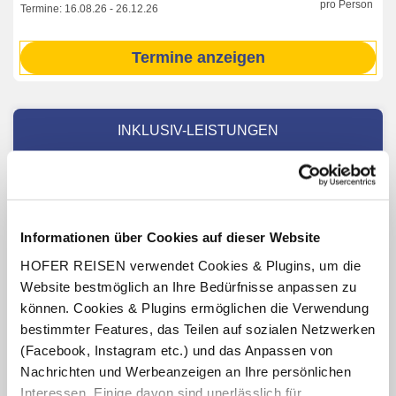
pro Person
Termine:
16.08.26
-
26.12.26
Termine anzeigen
INKLUSIV-LEISTUNGEN
3 - 7 x Übernachtung im Hotel Arnolfo
Verpflegung: Halbpension mit Frühstücksbuffet, abends
4-Gang-Menü
Informationen über Cookies auf dieser Website
inkl. 1x freier Eintritt pro Erw./Aufenthalt im Hotel Spa
"Aqua Laetitia"
HOFER REISEN verwendet Cookies & Plugins, um die
(Öffnungszeiten Dienstag - Sonntag von
Website bestmöglich an Ihre Bedürfnisse anpassen zu
16.00 - 21.00 Uhr) - 2x Eintritte pro Erw. für bei einem
können. Cookies & Plugins ermöglichen die Verwendung
Aufenthalt von 7 Nächten.
bestimmter Features, das Teilen auf sozialen Netzwerken
10% Ermäßigung auf alle Wellnessbehandlungen im
(Facebook, Instagram etc.) und das Anpassen von
Hotel Beauty Center
Nachrichten und Werbeanzeigen an Ihre persönlichen
Fahrradverleih (nach Verfügbarkeit)
Interessen. Einige davon sind unerlässlich für