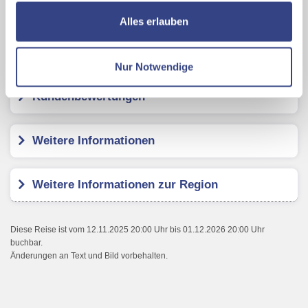
nutzen und uns sowie Dritten weitere Personalisierungen
Karte ansehen
ermöglichen, dabei kommt es auch zu Übermittlungen
Alles erlauben
Ihrer Daten an US-Drittanbieter.
Link zur
Datenschutzseite
Hotel Admiral
Nur Notwendige
Mit Klick auf "Alles erlauben" stimmen Sie der
Kundenbewertungen
Verwendung der Cookies & Plugins auf unseren
Webseiten zu.
Weitere Informationen
Weitere Informationen zur Region
Diese Reise ist vom 12.11.2025 20:00 Uhr bis 01.12.2026 20:00 Uhr
buchbar.
Änderungen an Text und Bild vorbehalten.