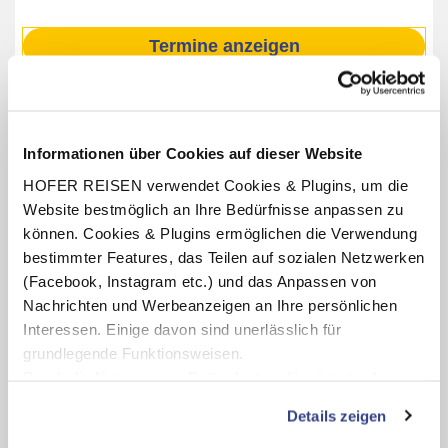
Termine anzeigen
INKLUSIV-LEISTUNGEN
Informationen über Cookies auf dieser Website
2 – 7 x Übernachtung im Hotel Admiral
HOFER REISEN verwendet Cookies & Plugins, um die
Verpflegung: Halbpension mit Frühstücks- und
Website bestmöglich an Ihre Bedürfnisse anpassen zu
Abendbuffet bzw. 3-Gang-Menü
können. Cookies & Plugins ermöglichen die Verwendung
Benutzung des hoteleigenen Wellnessbereichs
bestimmter Features, das Teilen auf sozialen Netzwerken
(Öffnungszeiten lt. Aushang vor Ort oder online)
(Facebook, Instagram etc.) und das Anpassen von
Teilnahme am hoteleigenen Aktiv- und
Nachrichten und Werbeanzeigen an Ihre persönlichen
Unterhaltungsprogramm (lt. Aushang vor Ort oder online)
Interessen. Einige davon sind unerlässlich für
Kinderclub für Kinder von 4 – 10 Jahren (von Juni bis
grundlegende Funktionsweisen.
September, lt. Aushang vor Ort oder online)
Durch die Nutzung von Drittanbietern für statistische
Auswertungen und Direktmarketingzwecke können Sie
Details zeigen
zusätzliche Dienste bzw. Technologien von Drittanbietern