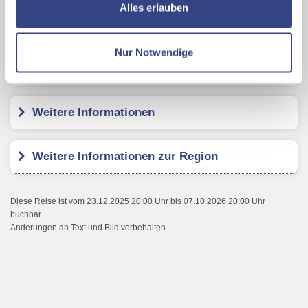
ermöglichen, dabei kommt es auch zu Übermittlungen
Alles erlauben
Ihrer Daten an US-Drittanbieter.
Link zur
Hotel Zora
Datenschutzseite
Nur Notwendige
Kundenbewertungen
Mit Klick auf "Alles erlauben" stimmen Sie der
Verwendung der Cookies & Plugins auf unseren
Webseiten zu.
Weitere Informationen
Weitere Informationen zur Region
Diese Reise ist vom 23.12.2025 20:00 Uhr bis 07.10.2026 20:00 Uhr
buchbar.
Änderungen an Text und Bild vorbehalten.