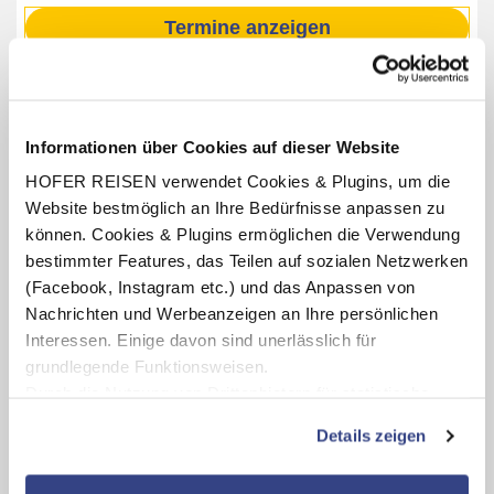
Termine anzeigen
INKLUSIV-LEISTUNGEN
Informationen über Cookies auf dieser Website
1 – 7 x Übernachtung im Hotel Zora
HOFER REISEN verwendet Cookies & Plugins, um die
Verpflegung: Halbpension plus mit Frühstücks- und
Website bestmöglich an Ihre Bedürfnisse anpassen zu
Abendbuffet, Getränke zum Abendessen vom
können. Cookies & Plugins ermöglichen die Verwendung
Schankautomaten (Wasser, Säfte, Wein) bzw. Vollpension
bestimmter Features, das Teilen auf sozialen Netzwerken
plus mit Frühstücks-, Mittags- und Abendbuffet, Getränke
(Facebook, Instagram etc.) und das Anpassen von
zum Abendessen vom Schankautomaten (Wasser, Säfte,
Wein)
Nachrichten und Werbeanzeigen an Ihre persönlichen
Interessen. Einige davon sind unerlässlich für
Benutzung des hoteleigenen Fitnessraumes
(Öffnungszeiten lt. Aushang vor Ort)
grundlegende Funktionsweisen.
Durch die Nutzung von Drittanbietern für statistische
Auswertungen und Direktmarketingzwecke können Sie
Details zeigen
zusätzliche Dienste bzw. Technologien von Drittanbietern
Karte ansehen
nutzen und uns sowie Dritten weitere Personalisierungen