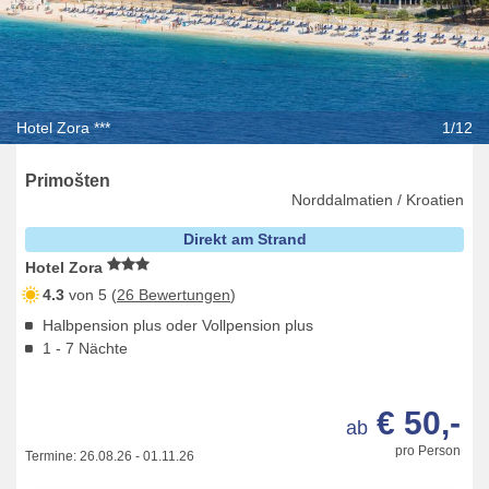
Hotel Zora ***
1/12
Primošten
Norddalmatien / Kroatien
Direkt am Strand
Hotel Zora
4.3
von 5 (
26 Bewertungen
)
Halbpension plus oder Vollpension plus
1 - 7 Nächte
€ 50,-
ab
pro Person
Termine:
26.08.26
-
01.11.26