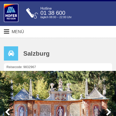
Hotline
01 38 600
täglich 08:00 – 22:00 Uhr
MENÜ
Salzburg
Reisecode: 9832967