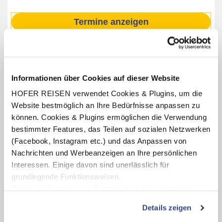
Termine anzeigen
INKLUSIV-LEISTUNGEN
Informationen über Cookies auf dieser Website
1 x - 4 x Übernachtung im Arcotel Castellani
HOFER REISEN verwendet Cookies & Plugins, um die
Verpflegung: Frühstücksbuffet
Website bestmöglich an Ihre Bedürfnisse anpassen zu
Guest Mobility Ticket (gültig für die Dauer des
können. Cookies & Plugins ermöglichen die Verwendung
Aufenthaltes, Leistungen teilweise saisonabhängig)
bestimmter Features, das Teilen auf sozialen Netzwerken
1 x Eintritt pro Person ins Schloss Hellbrunn inkl.
(Facebook, Instagram etc.) und das Anpassen von
Audioguide-Rundgang durch die Wasserspiele,
Nachrichten und Werbeanzeigen an Ihre persönlichen
Besichtigung der interaktiven Dauerausstellung mit
Interessen. Einige davon sind unerlässlich für
Audioguide im Schloss und Besuch des
grundlegende Funktionsweisen.
Volkskundemuseums (Öffnungszeiten lt. Aushang vor Ort
oder online)
Durch die Nutzung von Drittanbietern für statistische
Auswertungen und Direktmarketingzwecke können Sie
Details zeigen
zusätzliche Dienste bzw. Technologien von Drittanbietern