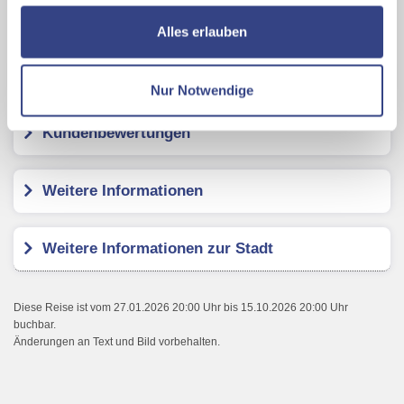
nutzen und uns sowie Dritten weitere Personalisierungen
Karte ansehen
ermöglichen, dabei kommt es auch zu Übermittlungen
Alles erlauben
Ihrer Daten an US-Drittanbieter.
Link zur
Datenschutzseite
Arcotel Castellani
Nur Notwendige
Mit Klick auf "Alles erlauben" stimmen Sie der
Kundenbewertungen
Verwendung der Cookies & Plugins auf unseren
Webseiten zu.
Weitere Informationen
Weitere Informationen zur Stadt
Diese Reise ist vom 27.01.2026 20:00 Uhr bis 15.10.2026 20:00 Uhr
buchbar.
Änderungen an Text und Bild vorbehalten.