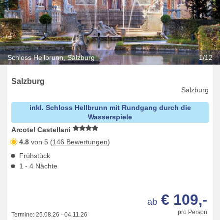
Schloss Hellbrunn, Salzburg
1/12
Salzburg
Salzburg
inkl. Schloss Hellbrunn mit Rundgang durch die
Wasserspiele
Arcotel Castellani
4.8
von 5 (
146 Bewertungen
)
Frühstück
1 - 4 Nächte
€ 109,-
ab
pro Person
Termine:
25.08.26
-
04.11.26