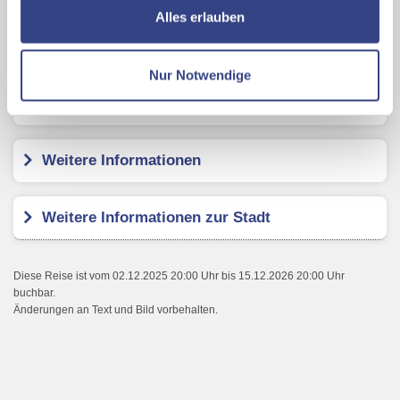
ermöglichen, dabei kommt es auch zu Übermittlungen
Alles erlauben
Ihrer Daten an US-Drittanbieter.
Link zur
harry´s home Salzburg
Datenschutzseite
Nur Notwendige
Mit Klick auf "Alles erlauben" stimmen Sie der
Kundenbewertungen
Verwendung der Cookies & Plugins auf unseren
Webseiten zu.
Weitere Informationen
Weitere Informationen zur Stadt
Diese Reise ist vom 02.12.2025 20:00 Uhr bis 15.12.2026 20:00 Uhr
buchbar.
Änderungen an Text und Bild vorbehalten.