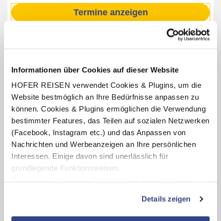
Termine anzeigen
INKLUSIV-LEISTUNGEN
Informationen über Cookies auf dieser Website
1 - 4 x Übernachtung im harry‘s home Salzburg
HOFER REISEN verwendet Cookies & Plugins, um die
Verpflegung: Frühstücksbuffet
Website bestmöglich an Ihre Bedürfnisse anpassen zu
inkl. Guest Mobility Card (im Rahmen der Kurtaxe,
können. Cookies & Plugins ermöglichen die Verwendung
Leistungen lt. Aushang vor Ort oder online)
bestimmter Features, das Teilen auf sozialen Netzwerken
1 x Eintritt pro Person in den Zoo Hellbrunn Salzburg
(Facebook, Instagram etc.) und das Anpassen von
(Öffnungszeiten lt. Aushang vor Ort oder online)
Nachrichten und Werbeanzeigen an Ihre persönlichen
Interessen. Einige davon sind unerlässlich für
grundlegende Funktionsweisen.
Durch die Nutzung von Drittanbietern für statistische
Karte ansehen
Auswertungen und Direktmarketingzwecke können Sie
Details zeigen
zusätzliche Dienste bzw. Technologien von Drittanbietern
Zoo Hellbrunn Salzburg
nutzen und uns sowie Dritten weitere Personalisierungen