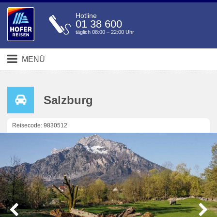
Hotline
01 38 600
täglich 08:00 – 22:00 Uhr
MENÜ
Salzburg
Reisecode: 9830512