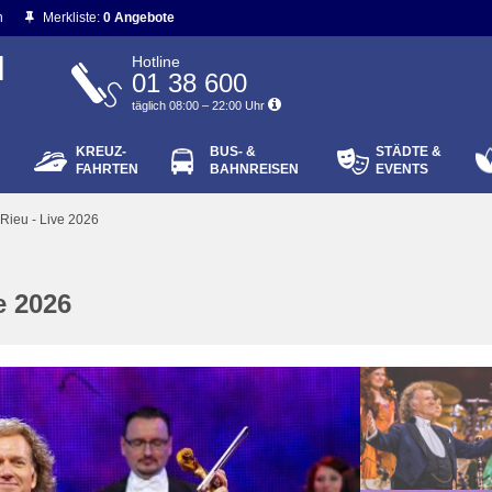
n
Merkliste:
0 Angebote
N
Hotline
01 38 600
täglich 08:00 – 22:00 Uhr
KREUZ-
BUS- &
STÄDTE &
ort vergessen?
FAHRTEN
BAHNREISEN
EVENTS
Login
 Rieu - Live 2026
e 2026