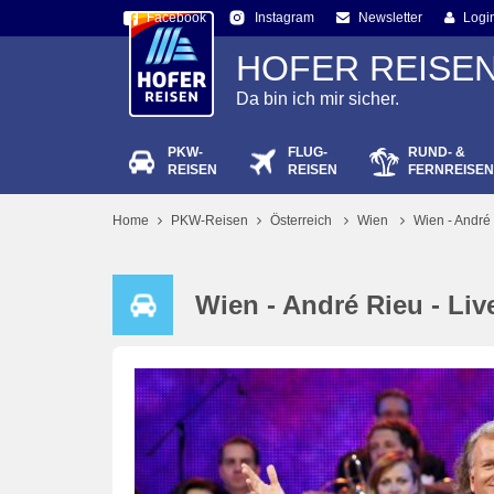
Facebook
Newsletter
Logi
Instagram
HOFER REISE
Da bin ich mir sicher.
PKW-
FLUG-
RUND- &
Passw
REISEN
REISEN
FERNREISEN
Home
PKW-Reisen
Österreich
Wien
Wien - André
Wien - André Rieu - Liv