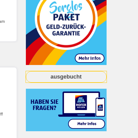
(am
ausgebucht
ff