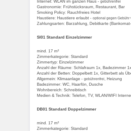
Internet: WLAN im ganzen Haus -
gebührenfrei
Gastronomie: Frühstücksraum, Restaurant, Bar
Smoking Policy: Rauchfreies Hotel
Haustiere: Haustiere erlaubt -
optional gegen Gebühr v
Zahlungsarten: Barzahlung, Debitkarte (Bankomat-
SI01 Standard Einzelzimmer
mind. 17 m²
Zimmerkategorie: Standard
Zimmertyp: Einzelzimmer
Anzahl der Räume: Schlafraum 1x, Badezimmer 1
Anzahl der Betten: Doppelbett 1x, Gitterbett als Ü
Allgemein: Klimaanlage -
, Heizung
gebührenfrei
Badezimmer: WC, Haarfön, Dusche
Wohnbereich: Schreibtisch
Medien & Technik: Telefon, TV, WLAN/WIFI Interne
DB01 Standard Doppelzimmer
mind. 17 m²
Zimmerkategorie: Standard