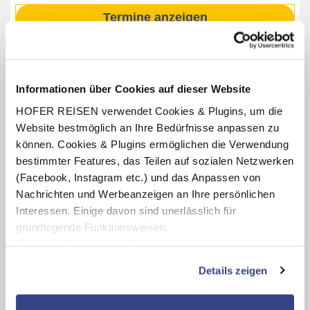
Termine anzeigen
INKLUSIV-LEISTUNGEN
Informationen über Cookies auf dieser Website
1 – 3 x Übernachtung im Rainers Hotel Vienna
HOFER REISEN verwendet Cookies & Plugins, um die
Website bestmöglich an Ihre Bedürfnisse anpassen zu
Verpflegung: Frühstücksbuffet
können. Cookies & Plugins ermöglichen die Verwendung
Benutzung des hoteleigenen Fitnessraumes
bestimmter Features, das Teilen auf sozialen Netzwerken
(Öffnungszeiten lt. Aushang vor Ort oder online)
(Facebook, Instagram etc.) und das Anpassen von
1 x pro Person 2 in 1 Tagesticket mit Eintritt ins Obere
Nachrichten und Werbeanzeigen an Ihre persönlichen
Belvedere, Untere Belvedere, Orangerie, Prunkstall und
Kammergarten (Öffnungszeiten lt. Aushang vor Ort oder
Interessen. Einige davon sind unerlässlich für
online).
grundlegende Funktionsweisen.
Durch die Nutzung von Drittanbietern für statistische
Auswertungen und Direktmarketingzwecke können Sie
Details zeigen
zusätzliche Dienste bzw. Technologien von Drittanbietern
Karte ansehen
nutzen und uns sowie Dritten weitere Personalisierungen
ermöglichen, dabei kommt es auch zu Übermittlungen