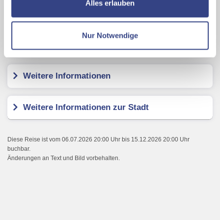
Alles erlauben
Ihrer Daten an US-Drittanbieter.
Link zur
Rainers Hotel Vienna
Datenschutzseite
Nur Notwendige
Kundenbewertungen
Mit Klick auf "Alles erlauben" stimmen Sie der
Verwendung der Cookies & Plugins auf unseren
Webseiten zu.
Weitere Informationen
Weitere Informationen zur Stadt
Diese Reise ist vom 06.07.2026 20:00 Uhr bis 15.12.2026 20:00 Uhr
buchbar.
Änderungen an Text und Bild vorbehalten.