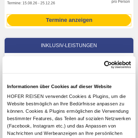
pro Person
Termine:
15.08.26
-
25.12.26
Termine anzeigen
INKLUSIV-LEISTUNGEN
2 – 7 x Übernachtung Hotel Slovenija - Terme &
Wellness
Verpflegung: wahlweise Frühstücksbuffet (Termine
01.06.25 – 30.09.25 und 01.06.26 - 01.10.26) oder
Informationen über Cookies auf dieser Website
Halbpension mit Frühstücks- und Abendbuffet (Termine
01.10.25 – 30.12.25- 01.01.26 – 31.05.26 und
HOFER REISEN verwendet Cookies & Plugins, um die
01.10.26 - 02.01.27)
Website bestmöglich an Ihre Bedürfnisse anpassen zu
Benutzung der Hallenbäder mit Thermal- und
können. Cookies & Plugins ermöglichen die Verwendung
Meerwasser in den Life Class Hotels & Spa (Termine
bestimmter Features, das Teilen auf sozialen Netzwerken
24.04.26 - 02.01.27, Termine Öffnungszeiten lt. Aushang
(Facebook, Instagram etc.) und das Anpassen von
vor Ort oder online)
Nachrichten und Werbeanzeigen an Ihre persönlichen
1 x Eintritt in den Sauna Park Terme & Wellness Life