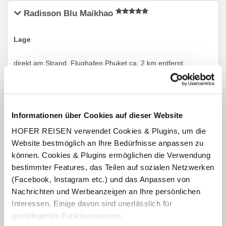
Radisson Blu Maikhao
Lage
direkt am Strand, Flughafen Phuket ca. 2 km entfernt.
Karte ansehen
Ausstattung
Informationen über Cookies auf dieser Website
HOFER REISEN verwendet Cookies & Plugins, um die
Rezeption, Restaurant, Bar, W-Lan, zwei Swimmingpools
Website bestmöglich an Ihre Bedürfnisse anpassen zu
(witterungsbedingt), Liegen und Sonnenschirme nach
können. Cookies & Plugins ermöglichen die Verwendung
Verfügbarkeit.
bestimmter Features, das Teilen auf sozialen Netzwerken
(Facebook, Instagram etc.) und das Anpassen von
Zimmer
Nachrichten und Werbeanzeigen an Ihre persönlichen
Interessen. Einige davon sind unerlässlich für
Zimmer (DX/EX) „Deluxe“:
ca. 35 m², mit Bad/Dusche und
WC, W-Lan, Safe, TV, Espressomaschine, Kingsizebett oder
grundlegende Funktionsweisen.
zwei Einzelbetten.