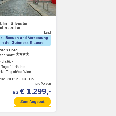
lin - Silvester
lebnisreise
Irland
nkl. Besuch und Verkostung
in der Guinness Brauerei
yton Hotel
arlemont
Frühstück
5 Tage / 4 Nächte
nkl. Flug ab/bis Wien
mine:
30.12.26
-
03.01.27
pro Person
€ 1.299,-
ab
Zum Angebot