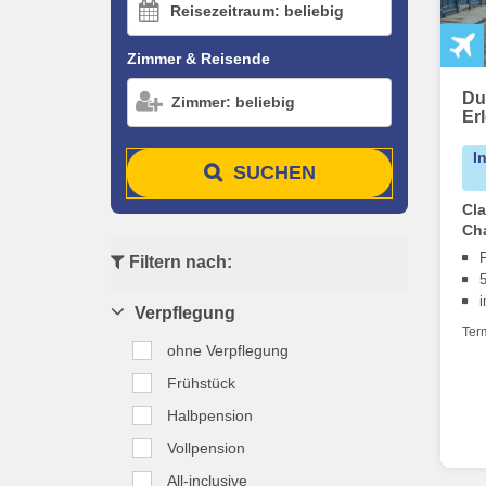
Reisezeitraum: beliebig
Zimmer & Reisende
Dub
Zimmer: beliebig
Er
I
SUCHEN
Cla
Ch
Filtern nach:
i
Verpflegung
Ter
ohne Verpflegung
Frühstück
Halbpension
Vollpension
All-inclusive