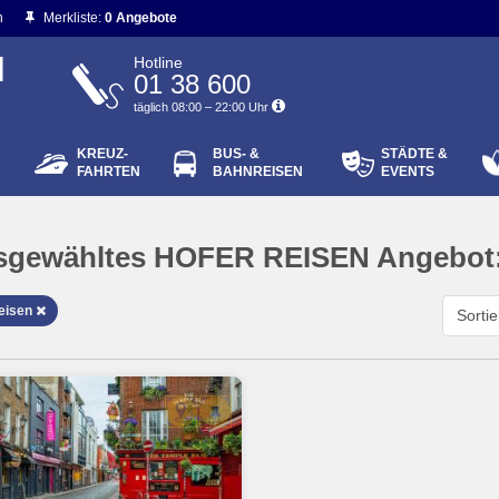
n
Merkliste:
0 Angebote
N
Hotline
01 38 600
täglich 08:00 – 22:00 Uhr
KREUZ-
BUS- &
STÄDTE &
ort vergessen?
FAHRTEN
BAHNREISEN
EVENTS
Login
sgewähltes HOFER REISEN Angebot
reisen
Sorti