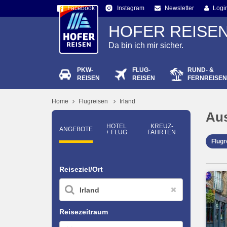
Facebook
Newsletter
Logi
Instagram
HOFER REISE
Da bin ich mir sicher.
PKW-
FLUG-
RUND- &
Passw
REISEN
REISEN
FERNREISEN
Home
Flugreisen
Irland
Au
HOTEL
KREUZ­
ANGEBOTE
+ FLUG
FAHRTEN
Flug
Reiseziel/Ort
Reisezeitraum