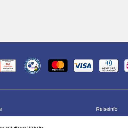
e
Reiseinfo
enkgutschein
Kontakt
Überblick