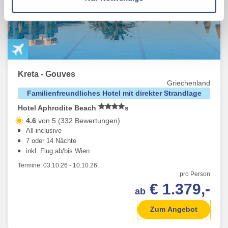
Mit Klick auf "Alles erlauben" stimmen Sie der
Verwendung der Cookies & Plugins auf unseren
Webseiten zu.
Kreta - Gouves
Griechenland
Familienfreundliches Hotel mit direkter Strandlage
Hotel Aphrodite Beach
s
4.6
von 5 (332 Bewertungen)
All-inclusive
7 oder 14 Nächte
inkl. Flug ab/bis Wien
Termine:
03.10.26
-
10.10.26
pro Person
€ 1.379,-
ab
Zum Angebot