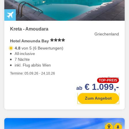
Kreta - Amoudara
Griechenland
Hotel Amounda Bay
4.8
von 5 (6 Bewertungen)
All-inclusive
7 Nächte
inkl. Flug ab/bis Wien
Termine:
05.09.26
-
24.10.26
pro Person
TOP-PREIS
€ 1.099,-
ab
Zum Angebot