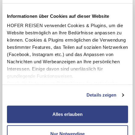
Direkt am Strand, mit großer Gartenanlage
Hotel Alexander Beach
Informationen über Cookies auf dieser Website
Frühstück
7 Nächte
HOFER REISEN verwendet Cookies & Plugins, um die
inkl. Flug ab/bis Wien
Website bestmöglich an Ihre Bedürfnisse anpassen zu
können. Cookies & Plugins ermöglichen die Verwendung
Termine:
15.08.26
-
24.10.26
pro Person
bestimmter Features, das Teilen auf sozialen Netzwerken
€ 1.219,-
(Facebook, Instagram etc.) und das Anpassen von
ab
Nachrichten und Werbeanzeigen an Ihre persönlichen
Zum Angebot
Interessen. Einige davon sind unerlässlich für
grundlegende Funktionsweisen.
Durch die Nutzung von Drittanbietern für statistische
Auswertungen und Direktmarketingzwecke können Sie
Details zeigen
zusätzliche Dienste bzw. Technologien von Drittanbietern
nutzen und uns sowie Dritten weitere Personalisierungen
ermöglichen, dabei kommt es auch zu Übermittlungen
Alles erlauben
Ihrer Daten an US-Drittanbieter.
Link zur
Datenschutzseite
Nur Notwendige