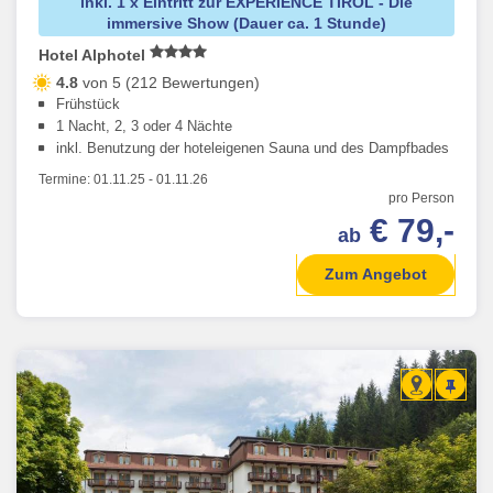
inkl. 1 x Eintritt zur EXPERIENCE TIROL - Die
immersive Show (Dauer ca. 1 Stunde)
Hotel Alphotel
4.8
von 5 (212 Bewertungen)
Frühstück
1 Nacht, 2, 3 oder 4 Nächte
inkl. Benutzung der hoteleigenen Sauna und des Dampfbades
Termine:
01.11.25
-
01.11.26
pro Person
€ 79,-
ab
Zum Angebot