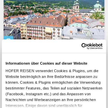
Innsbruck
Tirol
Inkl. Kaffeejause im Café Central
Informationen über Cookies auf dieser Website
Hotel Alphotel
HOFER REISEN verwendet Cookies & Plugins, um die
4.8
von 5 (212 Bewertungen)
Website bestmöglich an Ihre Bedürfnisse anpassen zu
Frühstück
können. Cookies & Plugins ermöglichen die Verwendung
1 Nacht, 2, 3 oder 4 Nächte
bestimmter Features, das Teilen auf sozialen Netzwerken
inkl. Benutzung der hoteleigenen Sauna und des Dampfbades
(Facebook, Instagram etc.) und das Anpassen von
Termine:
07.01.26
-
01.11.26
Nachrichten und Werbeanzeigen an Ihre persönlichen
pro Person
€ 79,-
Interessen. Einige davon sind unerlässlich für