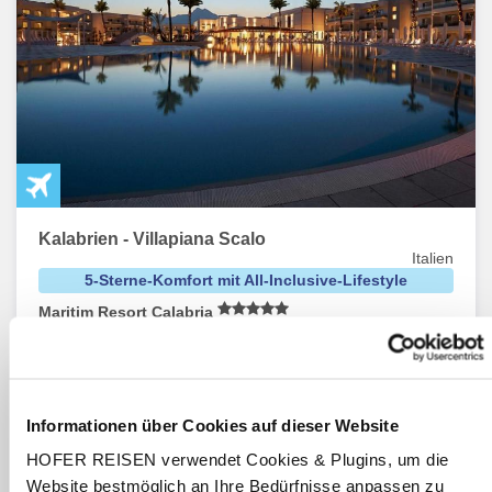
Kalabrien - Villapiana Scalo
Italien
5-Sterne-Komfort mit All-Inclusive-Lifestyle
Maritim Resort Calabria
All-inclusive
7 Nächte
inkl. Flug ab/bis Wien und Flughafentransfer
Termine:
10.10.26
-
17.10.26
Informationen über Cookies auf dieser Website
pro Person
€ 1.829,-
HOFER REISEN verwendet Cookies & Plugins, um die
ab
Website bestmöglich an Ihre Bedürfnisse anpassen zu