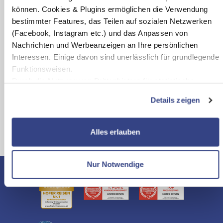
Zum Angebot
können. Cookies & Plugins ermöglichen die Verwendung
bestimmter Features, das Teilen auf sozialen Netzwerken
(Facebook, Instagram etc.) und das Anpassen von
Nachrichten und Werbeanzeigen an Ihre persönlichen
Interessen. Einige davon sind unerlässlich für grundlegende
Funktionsweisen.
Sie haben die Reise-Angebote gesehen
Durch die Nutzung von Drittanbietern für statistische
Auswertungen und Direktmarketingzwecke können Sie
Details zeigen
zusätzliche Dienste bzw. Technologien von Drittanbietern
nutzen und uns sowie Dritten weitere Personalisierungen
ermöglichen, dabei kommt es auch zu Übermittlungen Ihrer
Alles erlauben
Daten an US-Drittanbieter.
Link zur Datenschutzseite
Mit Klick auf "Alles erlauben" stimmen Sie der Verwendung
Nur Notwendige
der Cookies & Plugins auf unseren Webseiten zu.