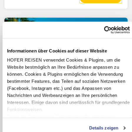
Informationen über Cookies auf dieser Website
HOFER REISEN verwendet Cookies & Plugins, um die
Website bestmöglich an Ihre Bedürfnisse anpassen zu
können. Cookies & Plugins ermöglichen die Verwendung
bestimmter Features, das Teilen auf sozialen Netzwerken
(Facebook, Instagram etc.) und das Anpassen von
Nachrichten und Werbeanzeigen an Ihre persönlichen
Interessen. Einige davon sind unerlässlich für grundlegende
Skyros
Funktionsweisen.
Griechenland
Durch die Nutzung von Drittanbietern für statistische
In Strandnähe
Auswertungen und Direktmarketingzwecke können Sie
Details zeigen
Hotel Skyros Palace
zusätzliche Dienste bzw. Technologien von Drittanbietern