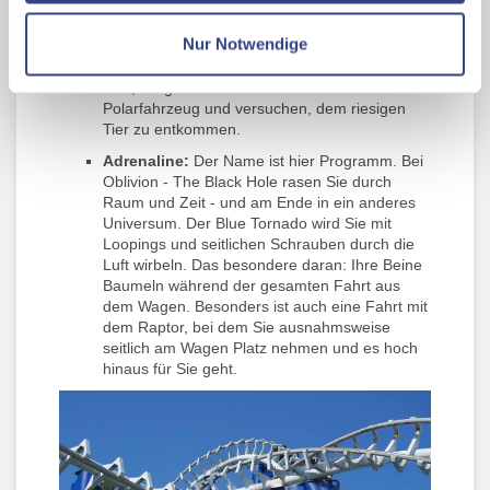
Wildwasser-Bahnen ist Ihnen eine Abkühlung
Datenschutzseite
garantiert. Mit der Fuga da Atlantide oder dem
Nur Notwendige
rasanten Colorado Boat geht es steil tosende
Wildbäche bergab. Wenn Sie mutig genug
Mit Klick auf "Alles erlauben" stimmen Sie der
sind, steigen Sie beim Mammut ins
Verwendung der Cookies & Plugins auf unseren
Polarfahrzeug und versuchen, dem riesigen
Webseiten zu.
Tier zu entkommen.
Adrenaline:
Der Name ist hier Programm. Bei
Oblivion - The Black Hole rasen Sie durch
Raum und Zeit - und am Ende in ein anderes
Universum. Der Blue Tornado wird Sie mit
Loopings und seitlichen Schrauben durch die
Luft wirbeln. Das besondere daran: Ihre Beine
Baumeln während der gesamten Fahrt aus
dem Wagen. Besonders ist auch eine Fahrt mit
dem Raptor, bei dem Sie ausnahmsweise
seitlich am Wagen Platz nehmen und es hoch
hinaus für Sie geht.