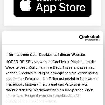
Mehr Überblick
Notfall-Ortung und direkter Telefonnotruf zur
Informationen über Cookies auf dieser Website
Einsatzzentrale mit gleichzeitig generierter Notfall-SMS
(Name, Koordinaten, Polizze und Telefonnummer) zur
HOFER REISEN verwendet Cookies & Plugins, um die
raschen Hilfe auch an abgelegenen Orten der Erde ohne
Website bestmöglich an Ihre Bedürfnisse anpassen zu
Datenverbindung
können. Cookies & Plugins ermöglichen die Verwendung
Alle Reisen und Urlaube übersichtlich in der Europäische-
bestimmter Features, das Teilen auf sozialen Netzwerken
App
Ihre Versicherungspolizze mit QR-Code am Handy
(Facebook, Instagram etc.) und das Anpassen von
speichern
Nachrichten und Werbeanzeigen an Ihre persönlichen
Schadenmeldung per App einreichen
Interessen. Einige davon sind unerlässlich für
Reisedoc kontaktieren und innerhalb von 30 Minuten
medizinische Beratung erhalten
grundlegende Funktionsweisen.