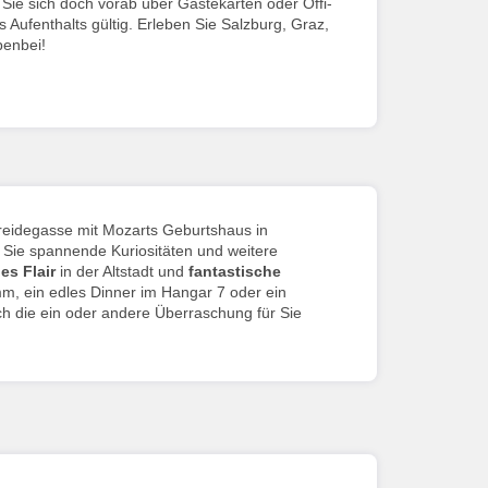
Sie sich doch vorab über Gästekarten oder Öffi-
Aufenthalts gültig. Erleben Sie Salzburg, Graz,
benbei!
treidegasse mit Mozarts Geburtshaus in
n Sie spannende Kuriositäten und weitere
es Flair
in der Altstadt und
fantastische
, ein edles Dinner im Hangar 7 oder ein
ch die ein oder andere Überraschung für Sie