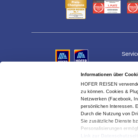
Servic
Gesch
Informationen über Cooki
Vermittler ist die HOFER REISEN GmbH & Co KG,
Gutsch
Reiseveranstalter für alle Reisen ist die Eurotours
HOFER REISEN verwendet C
Ges.m.b.H.
Ihre Vo
zu können. Cookies & Plug
Urlaub
Netzwerken (Facebook, In
Suche 
persönlichen Interessen. 
Durch die Nutzung von Dri
Cookie
verwal
Sie zusätzliche Dienste bz
Personalisierungen ermögl
Link zur Datenschutzsei
© HOFER REISEN GmbH & Co KG