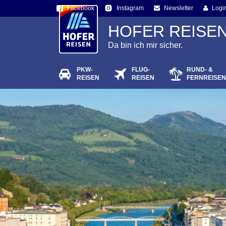
Facebook
Newsletter
Logi
Instagram
HOFER REISE
Da bin ich mir sicher.
PKW-
FLUG-
RUND- &
Passw
REISEN
REISEN
FERNREISEN