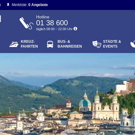
n
Merkliste:
0 Angebote
N
Hotline
01 38 600
täglich 08:00 – 22:00 Uhr
KREUZ-
BUS- &
STÄDTE &
ort vergessen?
FAHRTEN
BAHNREISEN
EVENTS
Login