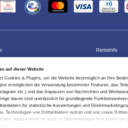
e
Reiseinfo
enkgutschein
Kontakt
Überblick
es auf dieser Website
einwert prüfen
Datenschutz
Reiseschutz
ookies & Plugins, um die Website bestmöglich an Ihre Bedür
rteile
Impressum
Reisebedingun
ins ermöglichen die Verwendung bestimmter Features, das Teile
s-Checkliste
Erklärung Barrierefreiheit
Außenministeri
stagram etc.) und das Anpassen von Nachrichten und Werbeanz
und Sortierung
Info & FAQ
Einreisebestim
Einige davon sind unerlässlich für grundlegende Funktionsweisen
ttanbietern für statistische Auswertungen und Direktmarketing
-Einstellungen
Über uns
ten
w. Technologien von Drittanbietern nutzen und uns sowie Dritten
ichen, dabei kommt es auch zu Übermittlungen Ihrer Daten an US
te