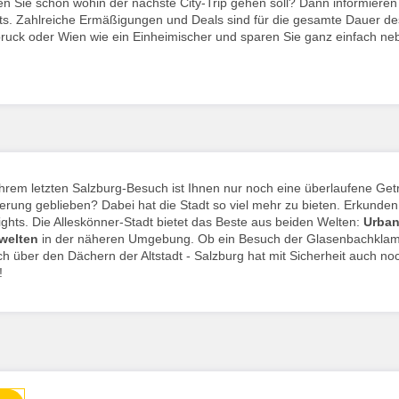
n Sie schon wohin der nächste City-Trip gehen soll? Dann informieren 
ts. Zahlreiche Ermäßigungen und Deals sind für die gesamte Dauer des 
ruck oder Wien wie ein Einheimischer und sparen Sie ganz einfach ne
hrem letzten Salzburg-Besuch ist Ihnen nur noch eine überlaufene Ge
erung geblieben? Dabei hat die Stadt so viel mehr zu bieten. Erkunde
ights. Die Alleskönner-Stadt bietet das Beste aus beiden Welten:
Urban
welten
in der näheren Umgebung. Ob ein Besuch der Glasenbachklamm
h über den Dächern der Altstadt - Salzburg hat mit Sicherheit auch no
!