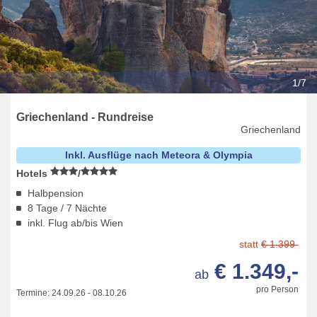
1/7
Griechenland - Rundreise
Griechenland
Inkl. Ausflüge nach Meteora & Olympia
Hotels
/
Halbpension
8 Tage / 7 Nächte
inkl. Flug ab/bis Wien
statt
€ 1.399-
€ 1.349,-
ab
pro Person
Termine:
24.09.26
-
08.10.26