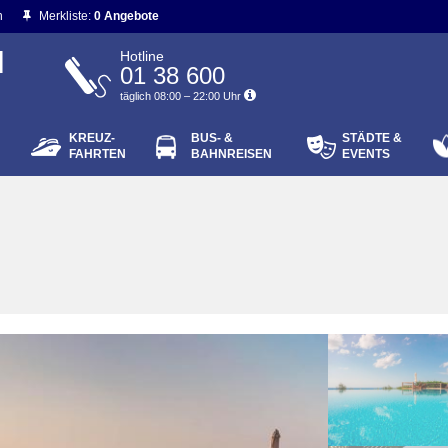
n
Merkliste:
0 Angebote
N
Hotline
01 38 600
täglich 08:00 – 22:00 Uhr
KREUZ-
BUS- &
STÄDTE &
ort vergessen?
FAHRTEN
BAHNREISEN
EVENTS
Login