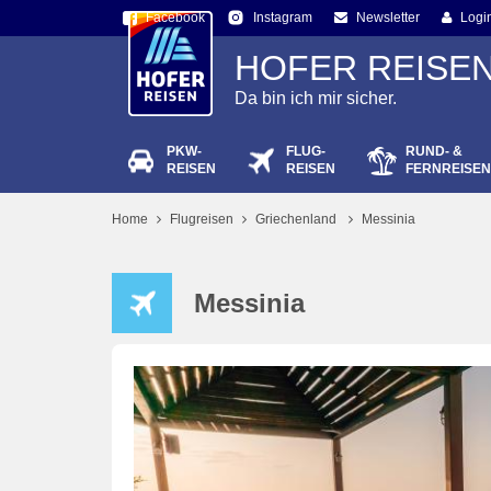
Facebook
Newsletter
Logi
Instagram
HOFER REISE
Da bin ich mir sicher.
PKW-
FLUG-
RUND- &
Passw
REISEN
REISEN
FERNREISEN
Home
Flugreisen
Griechenland
Messinia
Messinia