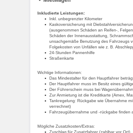
Inkludierte Leistungen:
Inkl. unbegrenzter Kilometer
Kaskoversicherung mit Diebstahlversicherung
(ausgenommen Schäden an Reifen-, Felgen-
Schäden der Innenausstattung, Schrammsch
unsachgemäße Benutzung des Fahrzeugs veru
Folgekosten von Unfällen wie z. B. Abschlep
24-Stunden Pannenhilfe
Straßenkarte
Wichtige Informationen:
Das Mindestalter für den Hauptfahrer beträg
Der Hauptfahrer muss im Besitz eines gültig
Der Führerschein muss bei Wagenübernahm
Zur Anmietung ist die Kreditkarte (Amex, Ma
Tankregelung: Rückgabe wie Übernahme mit 
verrechnet)
Fahrzeugübernahme und -rückgabe finden a
Mögliche Zusatzkosten/Extras:
Zuschlag für Zusatzfahrer (zahlbar vor Ort).