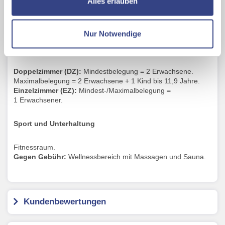
Alles erlauben
Doppelzimmer/Einzelzimmer „Gartenblick“ (DZ/EZ):
ca.
Ihrer Daten an US-Drittanbieter.
Link zur
27 m²,
alle mit Bad od. Dusche/WC, Föhn, Klimaanlage, TV,
Datenschutzseite
Minibar (nicht gefüllt), Safe, Balkon oder Terrasse.
Nur Notwendige
Mit Klick auf "Alles erlauben" stimmen Sie der
Belegungsinformation
Verwendung der Cookies & Plugins auf unseren
Webseiten zu.
Doppelzimmer (DZ):
Mindestbelegung = 2 Erwachsene.
Maximalbelegung = 2 Erwachsene + 1 Kind bis 11,9 Jahre.
Einzelzimmer (EZ):
Mindest-/Maximalbelegung =
1 Erwachsener.
Sport und Unterhaltung
Fitnessraum.
Gegen Gebühr:
Wellnessbereich mit Massagen und Sauna.
Kundenbewertungen