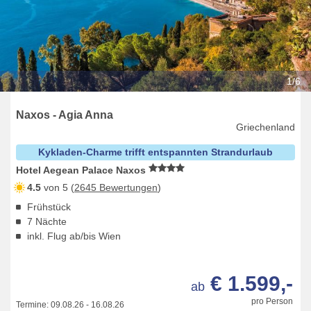
1/6
Naxos - Agia Anna
Griechenland
Kykladen-Charme trifft entspannten Strandurlaub
Hotel Aegean Palace Naxos
4.5
von 5 (
2645 Bewertungen
)
Frühstück
7 Nächte
inkl. Flug ab/bis Wien
€ 1.599,-
ab
pro Person
Termine:
09.08.26
-
16.08.26