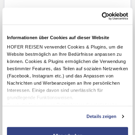
Lage
Das Aegean Palace liegt im beliebten Ferienort Agia Anna auf
Naxos, nur wenige Schritte vom langen, feinsandigen Strand
entfernt. Dank der zentralen Lage sind Tavernen, Cafés und
Informationen über Cookies auf dieser Website
Einkaufsmöglichkeiten bequem zu Fuß erreichbar. Eine
HOFER REISEN verwendet Cookies & Plugins, um die
Bushaltestelle mit regelmäßigen Verbindungen nach Naxos-
Stadt (Chora) befindet sich in der Nähe, sodass sich die
Website bestmöglich an Ihre Bedürfnisse anpassen zu
Umgebung bequem erkunden lässt.
können. Cookies & Plugins ermöglichen die Verwendung
bestimmter Features, das Teilen auf sozialen Netzwerken
Karte ansehen
(Facebook, Instagram etc.) und das Anpassen von
Nachrichten und Werbeanzeigen an Ihre persönlichen
Ausstattung
Interessen. Einige davon sind unerlässlich für
grundlegende Funktionsweisen.
Restaurant, Bar, Frühstücksraum, Speisesaal, Swimmingpool,
Durch die Nutzung von Drittanbietern für statistische
Liegestühle und Sonnenschirme am Strand.
Auswertungen und Direktmarketingzwecke können Sie
Details zeigen
zusätzliche Dienste bzw. Technologien von Drittanbietern
Zimmer
nutzen und uns sowie Dritten weitere Personalisierungen
ermöglichen, dabei kommt es auch zu Übermittlungen