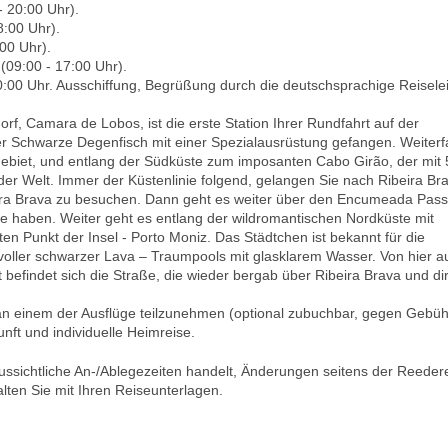
 20:00 Uhr).
:00 Uhr).
00 Uhr).
(09:00 - 17:00 Uhr).
:00 Uhr. Ausschiffung, Begrüßung durch die deutschsprachige Reisele
rf, Camara de Lobos, ist die erste Station Ihrer Rundfahrt auf der
er Schwarze Degenfisch mit einer Spezialausrüstung gefangen. Weiterf
biet, und entlang der Südküste zum imposanten Cabo Girão, der mit
er Welt. Immer der Küstenlinie folgend, gelangen Sie nach Ribeira Br
eira Brava zu besuchen. Dann geht es weiter über den Encumeada Pass
se haben. Weiter geht es entlang der wildromantischen Nordküste mit
en Punkt der Insel - Porto Moniz. Das Städtchen ist bekannt für die
ller schwarzer Lava – Traumpools mit glasklarem Wasser. Von hier a
befindet sich die Straße, die wieder bergab über Ribeira Brava und di
an einem der Ausflüge teilzunehmen (optional zubuchbar, gegen Gebüh
ft und individuelle Heimreise.
aussichtliche An-/Ablegezeiten handelt, Änderungen seitens der Reeder
lten Sie mit Ihren Reiseunterlagen.