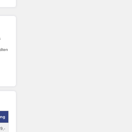
s
dten
ung
9,-