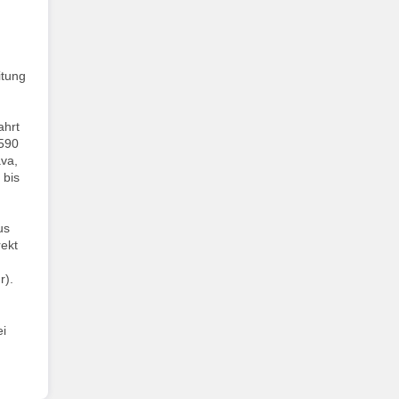
itung
ahrt
 590
ava,
 bis
us
rekt
r).
ei