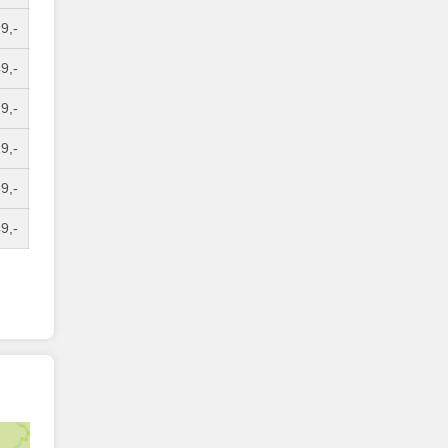
9,-
9,-
9,-
9,-
9,-
9,-