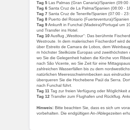
Tag 5
Las Palmas (Gran Canaria)/Spanien (09:00 -
Tag 6
Santa Cruz de La Palma/Spanien (08:00 - 18
Tag 7
Santa Cruz de Tenerife/Spanien (07:00 - 23:
Tag 8
Puerto del Rosario (Fuerteventura)/Spanien 
Tag 9
Ankunft in Funchal (Madeira)/Portugal um 10
und Transfer ins Hotel.
Tag 10
Ausflug „Westtour“: Das berühmte Fischerdo
Westroute. In dem malerischen Fischerdorf wird d
über Estreito de Camara de Lobos, dem Weinbauge
m höchster Steilküste Europas und zweithöchsten d
wo Sie die Gelegenheit haben die Kirche von Rib
nach São Vicente, wo Sie Zeit für eine Mittagspau
zahlreichen Wasserfällen bis zu dem nordwestlichst
natürlichen Meeresschwimmbecken aus eindrucksvo
überqueren Sie die Hochebene Paúl da Serra. Dort 
nach Funchal führt.
Tag 11
Tag zur freien Verfügung oder Möglichkeit 
Tag 12
Transfer zum Flughafen und Rückflug. Ankun
Hinweis:
Bitte beachten Sie, dass es sich um vor
vorbehalten. Die endgültigen An-/Ablegezeiten erha