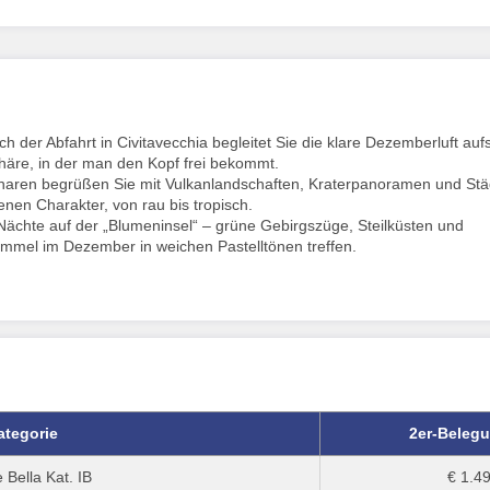
h der Abfahrt in Civitavecchia begleitet Sie die klare Dezemberluft auf
phäre, in der man den Kopf frei bekommt.
naren begrüßen Sie mit Vulkanlandschaften, Kraterpanoramen und Stä
enen Charakter, von rau bis tropisch.
Nächte auf der „Blumeninsel“ – grüne Gebirgszüge, Steilküsten und
mmel im Dezember in weichen Pastelltönen treffen.
ategorie
2er-Beleg
 Bella Kat. IB
€ 1.49