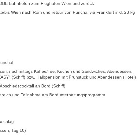
en ÖBB Bahnhöfen zum Flughafen Wien und zurück
 ab/bis Wien nach Rom und retour von Funchal via Frankfurt inkl. 23 kg
Funchal
gessen, nachmittags Kaffee/Tee, Kuchen und Sandwiches, Abendessen,
„EASY“ (Schiff) bzw. Halbpension mit Frühstück und Abendessen (Hotel)
bschiedscocktail an Bord (Schiff)
bereich und Teilnahme am Bordunterhaltungsprogramm
uschlag
essen, Tag 10)