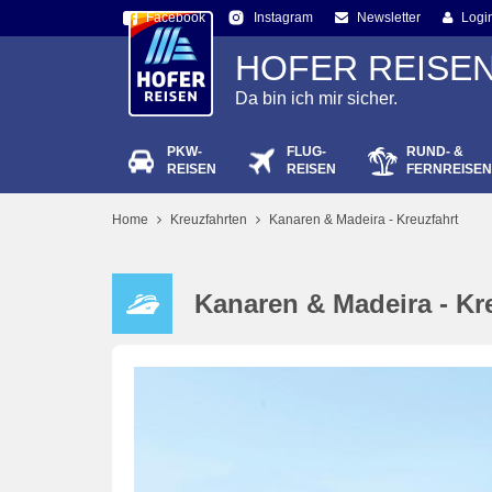
Facebook
Newsletter
Logi
Instagram
HOFER REISE
Da bin ich mir sicher.
PKW-
FLUG-
RUND- &
Passw
REISEN
REISEN
FERNREISEN
Home
Kreuzfahrten
Kanaren & Madeira - Kreuzfahrt
Kanaren & Madeira - Kr