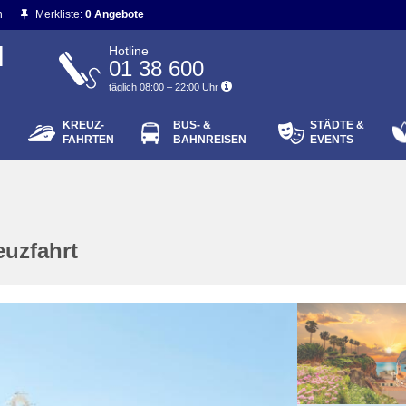
n
Merkliste:
0 Angebote
N
Hotline
01 38 600
täglich 08:00 – 22:00 Uhr
KREUZ-
BUS- &
STÄDTE &
ort vergessen?
FAHRTEN
BAHNREISEN
EVENTS
Login
euzfahrt