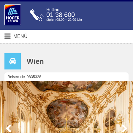
Hotline
01 38 600
täglich 08:00 – 22:00 Uhr
MENÜ
Wien
Reisecode: 9835328