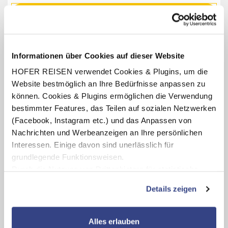
Termine anzeigen
INKLUSIV-LEISTUNGEN
Informationen über Cookies auf dieser Website
HOFER REISEN verwendet Cookies & Plugins, um die
1 x - 4 x Übernachtung im Clarion Hotel Vienna
Website bestmöglich an Ihre Bedürfnisse anpassen zu
South
können. Cookies & Plugins ermöglichen die Verwendung
Verpflegung: Frühstücksbuffet
bestimmter Features, das Teilen auf sozialen Netzwerken
Benutzung des hoteleigenen Fitnessraumes
(Facebook, Instagram etc.) und das Anpassen von
(Öffnungszeiten lt. Aushang vor Ort oder online)
Nachrichten und Werbeanzeigen an Ihre persönlichen
1 x Eintritt pro Person ins Schloss Schönbrunn inkl.
Interessen. Einige davon sind unerlässlich für
Palace Ticket mit Audioguide (Öffnungszeiten lt. Aushang
grundlegende Funktionsweisen.
vor Ort oder online)
Durch die Nutzung von Drittanbietern für statistische
Auswertungen und Direktmarketingzwecke können Sie
Details zeigen
zusätzliche Dienste bzw. Technologien von Drittanbietern
nutzen und uns sowie Dritten weitere Personalisierungen
Karte ansehen
ermöglichen, dabei kommt es auch zu Übermittlungen
Alles erlauben