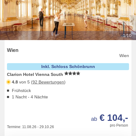
1/10
Wien
Wien
Inkl. Schloss Schönbrunn
Clarion Hotel Vienna South
4.8
von 5 (
92 Bewertungen
)
Frühstück
1 Nacht - 4 Nächte
€ 104,-
ab
pro Person
Termine:
11.08.26
-
29.10.26