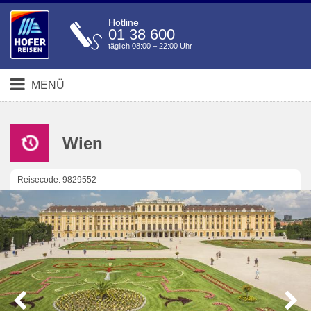
Hotline
01 38 600
täglich 08:00 – 22:00 Uhr
MENÜ
Wien
Reisecode: 9829552