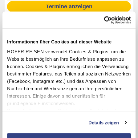
Termine anzeigen
INKLUSIV-LEISTUNGEN
Informationen über Cookies auf dieser Website
1 - 4 x Übernachtung im Hampton by Hilton Vienna City
HOFER REISEN verwendet Cookies & Plugins, um die
West
Website bestmöglich an Ihre Bedürfnisse anpassen zu
Verpflegung: Frühstücksbuffet
können. Cookies & Plugins ermöglichen die Verwendung
Benutzung des hoteleigenen Fitnessraumes
bestimmter Features, das Teilen auf sozialen Netzwerken
(Öffnungszeiten lt. Aushang vor Ort oder online)
(Facebook, Instagram etc.) und das Anpassen von
1 x Kaffeejause pro Person mit 1 Heißgetränk nach Wahl
Nachrichten und Werbeanzeigen an Ihre persönlichen
(ausgenommen XXL Getränke) und 1 Stück Sachertorte
Interessen. Einige davon sind unerlässlich für
mit Schlagsahne im Schönbrunner Schlosscafé
grundlegende Funktionsweisen.
(Öffnungszeiten lt. Aushang vor Ort oder online)
Durch die Nutzung von Drittanbietern für statistische
Auswertungen und Direktmarketingzwecke können Sie
Details zeigen
zusätzliche Dienste bzw. Technologien von Drittanbietern
Karte ansehen
nutzen und uns sowie Dritten weitere Personalisierungen