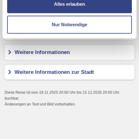
ermöglichen, dabei kommt es auch zu Übermittlungen
Alles erlauben
Ihrer Daten an US-Drittanbieter.
Link zur
Hampton by Hilton Vienna City West
Datenschutzseite
Nur Notwendige
Mit Klick auf "Alles erlauben" stimmen Sie der
Kundenbewertungen
Verwendung der Cookies & Plugins auf unseren
Webseiten zu.
Weitere Informationen
Weitere Informationen zur Stadt
Diese Reise ist vom 18.11.2025 20:00 Uhr bis 15.12.2026 20:00 Uhr
buchbar.
Änderungen an Text und Bild vorbehalten.