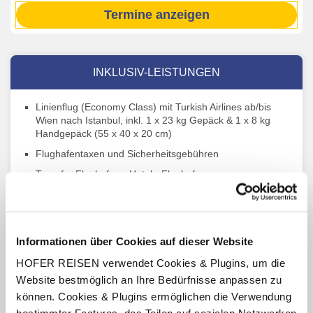
Termine anzeigen
INKLUSIV-LEISTUNGEN
Linienflug (Economy Class) mit Turkish Airlines ab/bis
Wien nach Istanbul, inkl. 1 x 23 kg Gepäck & 1 x 8 kg
Handgepäck (55 x 40 x 20 cm)
Flughafentaxen und Sicherheitsgebühren
Transfer Flughafen - Hotel - Flughafen
4 x Übernachtung im Akgun Hotel
Verpflegung: Frühstücksbuffet
1 x Halbtagesausflug „Im Herzen der Altstadt“ inkl.
Informationen über Cookies auf dieser Website
Eintritte lt. Beschreibung
HOFER REISEN verwendet Cookies & Plugins, um die
Ausflug Bosphorusfahrt lt.Beschreibung
Website bestmöglich an Ihre Bedürfnisse anpassen zu
Inkl. aller Eintritte, Transfers im modernen klimatisierten
können. Cookies & Plugins ermöglichen die Verwendung
Reisebus gem. Reiseverlauf