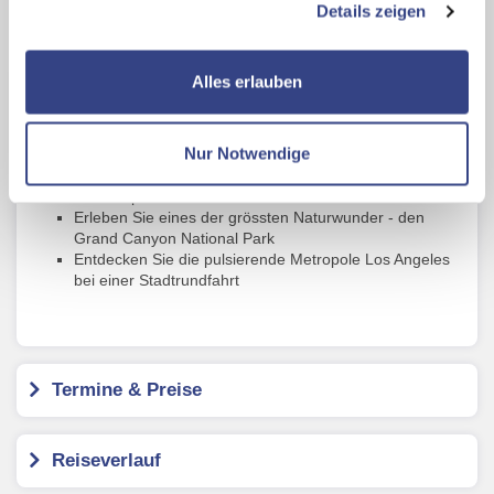
Details zeigen
zusätzliche Dienste bzw. Technologien von Drittanbietern
nutzen und uns sowie Dritten weitere Personalisierungen
ermöglichen, dabei kommt es auch zu Übermittlungen
Alles erlauben
Highlights
Ihrer Daten an US-Drittanbieter.
Link zur
Datenschutzseite
Entdecken Sie traumhafte Strände, historische Stätte
Nur Notwendige
und lebendige Kultur an der Mexikanischen Riviera
Erkunden Sie die schluchtenreiche Landschaft im Zion
Mit Klick auf "Alles erlauben" stimmen Sie der
Nationalpark
Verwendung der Cookies & Plugins auf unseren
Erleben Sie eines der grössten Naturwunder - den
Webseiten zu.
Grand Canyon National Park
Entdecken Sie die pulsierende Metropole Los Angeles
bei einer Stadtrundfahrt
Termine & Preise
Reiseverlauf