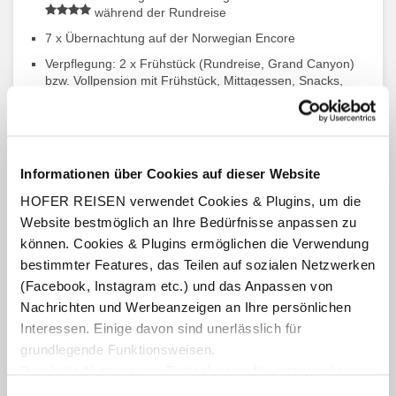
während der Rundreise
7 x Übernachtung auf der Norwegian Encore
Verpflegung: 2 x Frühstück (Rundreise, Grand Canyon)
bzw. Vollpension mit Frühstück, Mittagessen, Snacks,
Abendessen in den Hauptrestaurants sowie Snack- und
Buffetrestaurants (Freestyle-Dining mit variablen
Essenszeiten und freier Platzwahl), Kabinenservice
(Kaffee am Morgen und kontinentalem Frühstück bis
10:00 Uhr, für weitere Bestellungen fällt eine Gebühr von
Informationen über Cookies auf dieser Website
USD 9,95 an) (Schiff)
HOFER REISEN verwendet Cookies & Plugins, um die
Benutzung der meisten Bordeinrichtungen im
Website bestmöglich an Ihre Bedürfnisse anpassen zu
Passagierbereich und Teilnahme an den
Bordveranstaltungen und am Unterhaltungsprogramm
können. Cookies & Plugins ermöglichen die Verwendung
(teilweise gegen Gebühr)
bestimmter Features, das Teilen auf sozialen Netzwerken
Trinkgelder an Bord im Wert von USD 20,- p. P./Tag
(Facebook, Instagram etc.) und das Anpassen von
Nachrichten und Werbeanzeigen an Ihre persönlichen
Bordsprache Englisch
Interessen. Einige davon sind unerlässlich für
Alle Ein- und Ausschiffungsgebühren, Treibstoffzuschlag
grundlegende Funktionsweisen.
Alle Transfers und Ausflüge inkl. Nationalparkgebühren
Durch die Nutzung von Drittanbietern für statistische
und deutschsprachiger Reiseleitung gem. Reiseverlauf
Auswertungen und Direktmarketingzwecke können Sie