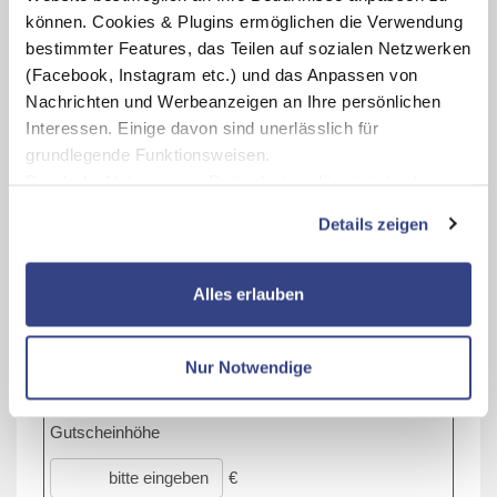
können. Cookies & Plugins ermöglichen die Verwendung
Schritt 5
bestimmter Features, das Teilen auf sozialen Netzwerken
Bestätigung und
(Facebook, Instagram etc.) und das Anpassen von
Gutschein per E-Mail
Nachrichten und Werbeanzeigen an Ihre persönlichen
erhalten.
Interessen. Einige davon sind unerlässlich für
grundlegende Funktionsweisen.
Durch die Nutzung von Drittanbietern für statistische
BETRAG AUSWÄHLEN
Auswertungen und Direktmarketingzwecke können Sie
Details zeigen
zusätzliche Dienste bzw. Technologien von Drittanbietern
Geben Sie den gewünschten Gutscheinbetrag ein.
nutzen und uns sowie Dritten weitere Personalisierungen
Mindestbetrag: € 20,-
ermöglichen, dabei kommt es auch zu Übermittlungen
Alles erlauben
Ihrer Daten an US-Drittanbieter.
Link zur
Datenschutzseite
Nur Notwendige
Mit Klick auf "Alles erlauben" stimmen Sie der
Verwendung der Cookies & Plugins auf unseren
Gutscheinhöhe
Webseiten zu.
€