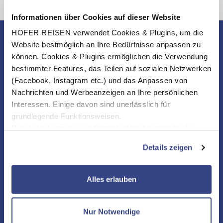
Informationen über Cookies auf dieser Website
HOFER REISEN verwendet Cookies & Plugins, um die
Website bestmöglich an Ihre Bedürfnisse anpassen zu
können. Cookies & Plugins ermöglichen die Verwendung
bestimmter Features, das Teilen auf sozialen Netzwerken
(Facebook, Instagram etc.) und das Anpassen von
Nachrichten und Werbeanzeigen an Ihre persönlichen
Interessen. Einige davon sind unerlässlich für
grundlegende Funktionsweisen.
Durch die Nutzung von Drittanbietern für statistische
Auswertungen und Direktmarketingzwecke können Sie
Details zeigen
zusätzliche Dienste bzw. Technologien von Drittanbietern
nutzen und uns sowie Dritten weitere Personalisierungen
ermöglichen, dabei kommt es auch zu Übermittlungen
Alles erlauben
Ihrer Daten an US-Drittanbieter.
Link zur
NEWSLETTER
Datenschutzseite
Nur Notwendige
KONTAKT & SERVICE